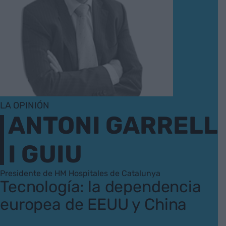
LA OPINIÓN
ANTONI GARRELL
I GUIU
Presidente de HM Hospitales de Catalunya
Tecnología: la dependencia
europea de EEUU y China