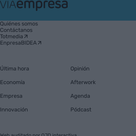
VIA
Empresa
Quiénes somos
Contáctanos
Totmedia
EnpresaBIDEA
Última hora
Opinión
Economía
Afterwork
Empresa
Agenda
Innovación
Pódcast
Web auditado por OJD interactiva