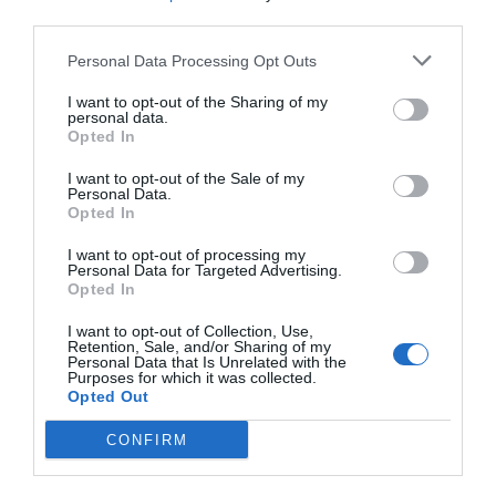
Unos deberes pendientes que debería asumir con
third parties.
urgencia, atendiendo que el nuevo eje de decisión
Personal Data Processing Opt Outs
mundial se ha trasladado del Atlántico al Pacífico,
fundamentalmente porque China tiene una
I want to opt-out of the Sharing of my
personal data.
economía de alto crecimiento desde hace
Opted In
décadas, es una potencia militar altamente
I want to opt-out of the Sale of my
tecnificada, su PIB es el segundo del
Personal Data.
Opted In
mundo
,
detrás de EEUU. Tiene
capacidad y
recursos para cambiar las reglas del juego en
I want to opt-out of processing my
Personal Data for Targeted Advertising.
ámbitos clave y es el primer inversor en muchos
Opted In
países de Latinoamérica y África. Además, su
I want to opt-out of Collection, Use,
presencia en Europa en sectores estratégicos es
Retention, Sale, and/or Sharing of my
Personal Data that Is Unrelated with the
muy significativa.
Purposes for which it was collected.
Opted Out
Es difícil saber si La UE podrá recuperar el terreno
CONFIRM
perdido en cuanto a la autonomía tecnológica,