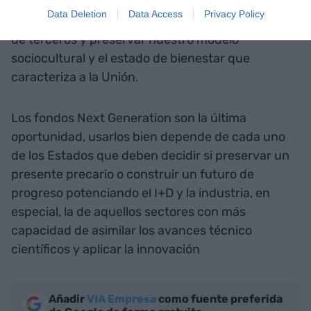
pero lo que sí sabemos es que es preciso invirtir
Data Deletion
Data Access
Privacy Policy
mucho más en I+D+i, para evitar la dependencia
de terceros y preservar nuestro modelo
sociocultural y el estado de bienestar que
caracteriza a la Unión.
Los fondos Next Generation son la última
oportunidad, usarlos bien depende de cada uno
de los Estados que deben decidir si preservar un
presente precario o construir un futuro de
progreso potenciando el I+D y la industria, en
especial, la de aquellos sectores con más
capacidad de asimilar los avances técnico
científicos y aplicar la innovación
Añadir
VIA Empresa
como fuente preferida