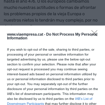
hasta el año 476. O los europeos cambiamos
mucho nuestras actitudes o formas de afrontar
los problemas propios de la vieja Europa o
nuestros nietos lo tendrán muy complejo, por no
decir muy mal’.
www.viaempresa.cat -
Do Not Process My Personal
Information
Es preciso invirtir mucho
más en I+D+i, para evitar la
If you wish to opt-out of the sale, sharing to third parties, or
processing of your personal or sensitive information for
dependencia de terceros y
targeted advertising by us, please use the below opt-out
section to confirm your selection. Please note that after your
preservar nuestro modelo
opt-out request is processed you may continue seeing
interest-based ads based on personal information utilized by
sociocultural y el estado de
us or personal information disclosed to third parties prior to
bienestar que caracteriza la
your opt-out. You may separately opt-out of the further
disclosure of your personal information by third parties on the
Unión
IAB’s list of downstream participants. This information may
also be disclosed by us to third parties on the
IAB’s List of
Downstream Participants
that may further disclose it to other