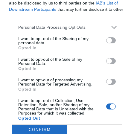
qué segmento pertenece?
also be disclosed by us to third parties on the
IAB’s List of
Downstream Participants
that may further disclose it to other
third parties.
• ¿Dónde invierto mi presupuesto de marketing?
Personal Data Processing Opt Outs
• ¿Qué atributos valora mi cliente? ¿Qué
I want to opt-out of the Sharing of my
personal data.
elementos debo resaltar?
Opted In
I want to opt-out of the Sale of my
• ¿Qué le ofrezco o recomiendo a mi cliente?
Personal Data.
Opted In
I want to opt-out of processing my
• ¿Cómo envío un correo electrónico reduciendo la
Personal Data for Targeted Advertising.
posibilidad de que sea considerado
spam
?
Opted In
I want to opt-out of Collection, Use,
Retention, Sale, and/or Sharing of my
• ¿Puedo detectar qué clientes me abandonarán
Personal Data that Is Unrelated with the
Purposes for which it was collected.
(
churn rate
)?
Opted Out
CONFIRM
• ¿Puedo identificar a mis futuros mejores clientes