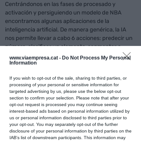
Centrándonos en las fases de procesado y
activación y persiguiendo un modelo de NBA
encontramos algunas aplicaciones de la
inteligencia artificial. De manera genérica, la IA
nos permite llevar a cabo 6 acciones: predecir un
número, clasificar un elemento, segmentar o
“clusterizar”, identificar patrones, optimizar y
www.viaempresa.cat -
Do Not Process My Personal
Information
simplificar. Estas tareas, si las relacionamos
correctamente con el concepto de negocio,
If you wish to opt-out of the sale, sharing to third parties, or
pueden ayudar a responder muchas de las
processing of your personal or sensitive information for
preguntas del marketing:
targeted advertising by us, please use the below opt-out
section to confirm your selection. Please note that after your
opt-out request is processed you may continue seeing
• ¿Cuánto voy a vender? ¿Cuánto tráfico web
interest-based ads based on personal information utilized by
tendré?
us or personal information disclosed to third parties prior to
your opt-out. You may separately opt-out of the further
disclosure of your personal information by third parties on the
• ¿Cómo se comporta el cliente? ¿Qué aprecia? ¿A
IAB’s list of downstream participants. This information may