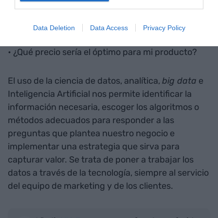
(
Lifetime value
o “valor del ciclo de vida del
cliente”)?
Data Deletion
Data Access
Privacy Policy
• ¿Qué precio sería el óptimo para mi producto?
El uso de la ciencia de datos, analítica,
big data
e
Inteligencia Artificial nos permite identificar la
información necesaria, escoger los algoritmos o
métodos adecuados para responder a las
preguntas que plantea nuestro negocio e
implementar una estrategia que sirva para
capturar valor. Se trata de poner a trabajar los
datos a través de la tecnología, siempre al servicio
del equipo de marketing y de los clientes.