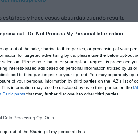
 está loco y hace cosas absurdas cuando resulta
ndo de manera descarada. Europa mira con
presa.cat -
Do Not Process My Personal Information
uizás en muchas cosas los
tontus
somos nosotros.
to opt-out of the sale, sharing to third parties, or processing of your per
formation for targeted advertising by us, please use the below opt-out s
tración no cambia
r selection. Please note that after your opt-out request is processed y
eing interest-based ads based on personal information utilized by us or
ización a la estrategia. Pero en la
disclosed to third parties prior to your opt-out. You may separately opt-
losure of your personal information by third parties on the IAB’s list of
r cambios que la estrategia acaba adaptándose a
. This information may also be disclosed by us to third parties on the
IA
que nada cambia, y así no saldremos adelante.
Participants
that may further disclose it to other third parties.
s a saber qué pasará
l Data Processing Opt Outs
0.000 humanos en todo el planeta, pero pasó algo
o opt-out of the Sharing of my personal data.