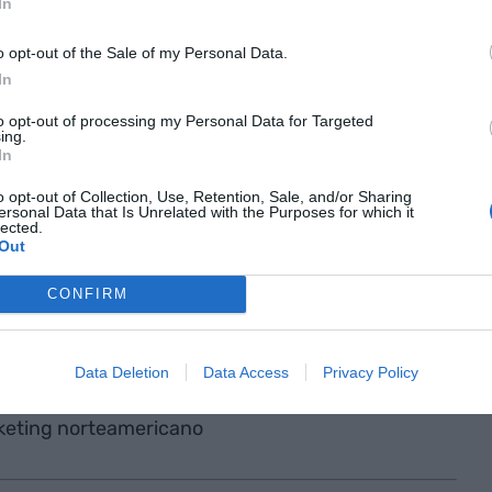
e 117.000 años hubo solamente unos 1.200
In
do la extinción. Nos empezamos a recuperar hace
o opt-out of the Sale of my Personal Data.
mos a los 30.000. Ahora somos más de 8.000
In
.
to opt-out of processing my Personal Data for Targeted
ing.
In
hilip Kotler y la tecnología
o opt-out of Collection, Use, Retention, Sale, and/or Sharing
ersonal Data that Is Unrelated with the Purposes for which it
lected.
Out
CONFIRM
Vieja = Organización Vieja y Cara)
Data Deletion
Data Access
Privacy Policy
rketing norteamericano