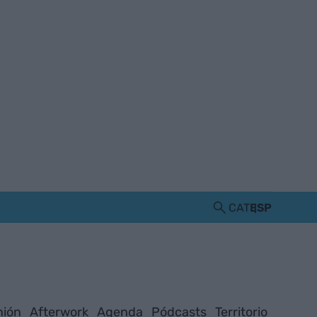
CAT
ESP
nión
Afterwork
Agenda
Pódcasts
Territorio