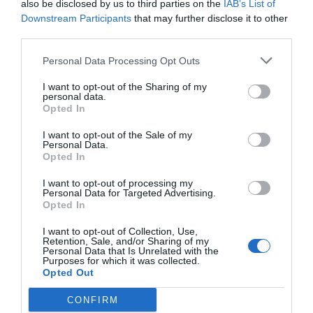
also be disclosed by us to third parties on the
IAB’s List of
Jorge Wagensberg (1948-2018)
Downstream Participants
that may further disclose it to other
third parties.
Físico, profesor de Teoría de los procesos
Personal Data Processing Opt Outs
irreversibles
I want to opt-out of the Sharing of my
personal data.
Opted In
1 de abril: Por muchos años, Gmail
I want to opt-out of the Sale of my
Personal Data.
Opted In
Hoy hace 21 años, el 1 de abril de 2004, se puso en
marcha Gmail, el servicio de correo electrónico de
I want to opt-out of processing my
Personal Data for Targeted Advertising.
Google que tiene unos 2.000 millones de usuarios.
Opted In
Su creador fue Paul Buchheit, que tiene 47 años y
I want to opt-out of Collection, Use,
ya no trabaja en Google.
Retention, Sale, and/or Sharing of my
Personal Data that Is Unrelated with the
Purposes for which it was collected.
Opted Out
Puedes leer todos los Toques de Roca haciendo
clic
aquí
.
CONFIRM