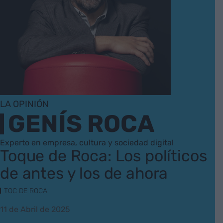
LA OPINIÓN
GENÍS ROCA
Experto en empresa, cultura y sociedad digital
Toque de Roca: Los políticos
de antes y los de ahora
TOC DE ROCA
11 de Abril de 2025