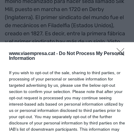
molino mecanizado para hacer seda llamado Silk
Mill, puesto en marcha en 1720 en Derby
(Inglaterra). El primer sindicato del mundo fue el
de mecánicos en Filadelfia (Estados Unidos),
creado en 1827. Es decir, entre la primera fábrica
y el primer sindicato hay más de un siglo. Visto
así, quizás es normal que ya tengamos en marcha
www.viaempresa.cat -
Do Not Process My Personal
potentes transformaciones digitales, pero que
Information
aún no esté bien organizada la defensa de
If you wish to opt-out of the sale, sharing to third parties, or
nuestros derechos.
processing of your personal or sensitive information for
targeted advertising by us, please use the below opt-out
section to confirm your selection. Please note that after your
2 de abril: El cerebro y la memoria
opt-out request is processed you may continue seeing
interest-based ads based on personal information utilized by
us or personal information disclosed to third parties prior to
"El cerebro se inventó para salir de casa, y la
your opt-out. You may separately opt-out of the further
memoria para volver a casa”.
disclosure of your personal information by third parties on the
IAB’s list of downstream participants. This information may