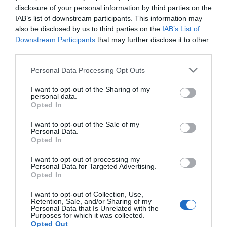
persona? Así lo cree también Flo, el velador de
disclosure of your personal information by third parties on the
este proyecto, que con su estilo bastante
Coach
IAB’s list of downstream participants. This information may
also be disclosed by us to third parties on the
IAB’s List of
Carter
, mantiene viva la esencia de este diario,
Downstream Participants
that may further disclose it to other
generación a generación.
third parties.
Personal Data Processing Opt Outs
“No cambies nunca”. En las dedicatorias que
tengo escritas en mis libretas de adolescente,
I want to opt-out of the Sharing of my
personal data.
esta frase aparece demasiado a menudo. Nos lo
Opted In
decíamos los amigos, los unos a los otros: “No
I want to opt-out of the Sale of my
cambies nunca”. Como si cambiar fuera malo.
Personal Data.
Opted In
Bien, ¿lo es?
I want to opt-out of processing my
Personal Data for Targeted Advertising.
Con el tiempo he visto que tienes que cambiar de
Opted In
vez en cuando para seguir siendo tú mismo, ¿no?
I want to opt-out of Collection, Use,
Si no, estás destinado a la irrelevancia o a la
Retention, Sale, and/or Sharing of my
Personal Data that Is Unrelated with the
desaparición, o a la pérdida o devaluación de ti
Purposes for which it was collected.
Opted Out