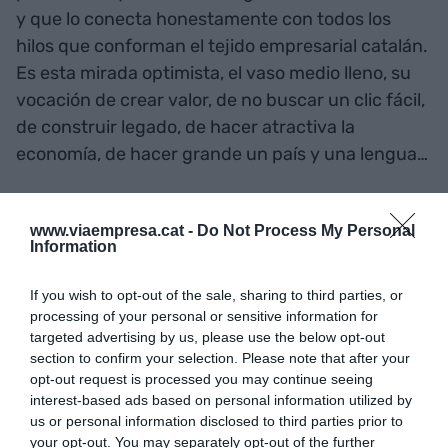
y que lo conecta honestamente con todos los
hilos que conforman el tejido empresarial catalán.
Es esta mirada optimista, el vaso medio lleno, su
vocación de crear valor, de no buscar un clic fácil,
de construir legado, de hacer atractiva la
economía, de hacer grande un país y una lengua…
A menudo lo decimos en la redacción, que la
www.viaempresa.cat -
Do Not Process My Personal
inteligencia es contagiosa. Últimamente, creo que
Information
la bondad y la buena manera de hacer las cosas
también lo es. Contagiosa e inspiradora. “Aquí sólo
If you wish to opt-out of the sale, sharing to third parties, or
processing of your personal or sensitive information for
trabajan buenas personas” me dijo Carles Flo mi
targeted advertising by us, please use the below opt-out
primer día en
VIA Empresa
. Y los observo, uno a
section to confirm your selection. Please note that after your
uno, al equipo que forma este diario, y son todos
opt-out request is processed you may continue seeing
buenas personas. ¿No decía
Kapuściński
que
interest-based ads based on personal information utilized by
us or personal information disclosed to third parties prior to
para ser buen periodista se tenía que ser buena
your opt-out. You may separately opt-out of the further