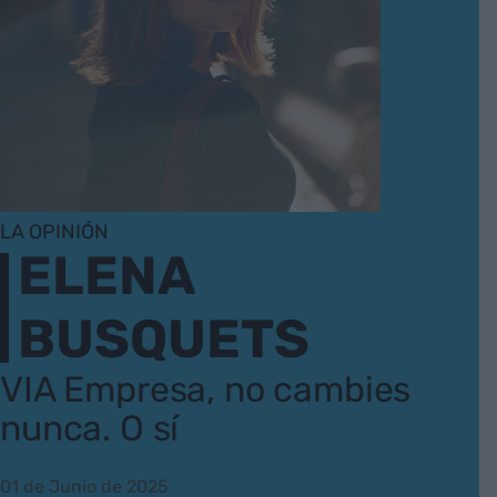
LA OPINIÓN
ELENA
BUSQUETS
VIA Empresa, no cambies
nunca. O sí
01 de Junio de 2025