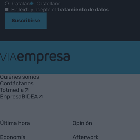
Catalán
Castellano
He leído y acepto el
tratamiento de datos
.
Suscribirse
VIA
Empresa
Quiénes somos
Contáctanos
Totmedia
EnpresaBIDEA
Última hora
Opinión
Economía
Afterwork