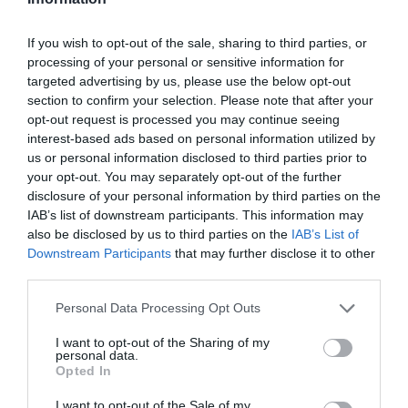
mencionarían y explicarían la vacuna, la empresa
que hay detrás y la investigación que
If you wish to opt-out of the sale, sharing to third parties, or
está liderando. Nunca se hubieran imaginado que
processing of your personal or sensitive information for
ser portada y noticia por los efectos negativos de
targeted advertising by us, please use the below opt-out
section to confirm your selection. Please note that after your
reacciones al medicamento, llevaría a un efecto
opt-out request is processed you may continue seeing
boomerang que hace que sus propios usuarios
interest-based ads based on personal information utilized by
sean los que la prescriben. De hecho, hay un
us or personal information disclosed to third parties prior to
efecto AstraZeneca
y todo un debate público y
your opt-out. You may separately opt-out of the further
disclosure of your personal information by third parties on the
global de los efectos y de la pertinencia de su
IAB’s list of downstream participants. This information may
vigencia.
also be disclosed by us to third parties on the
IAB’s List of
Downstream Participants
that may further disclose it to other
third parties.
De tantas menciones que ha
Personal Data Processing Opt Outs
tenido y tanto que se ha
I want to opt-out of the Sharing of my
citado a AstraZeneca, ha
personal data.
Opted In
pasado de ser una marca
I want to opt-out of the Sale of my