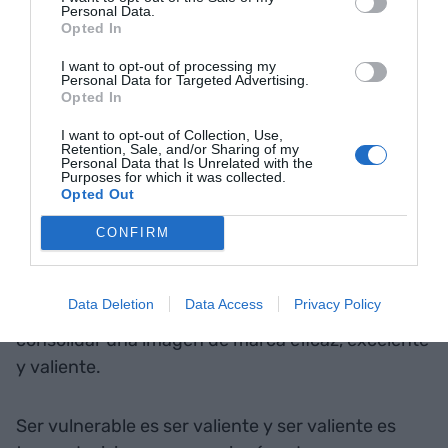
invisible a ser archiconocida,
Personal Data.
Opted In
a ser rechazada y a la vez
I want to opt-out of processing my
Personal Data for Targeted Advertising.
admirada y deseada
Opted In
I want to opt-out of Collection, Use,
Nos hemos encontrado delante de una marca
Retention, Sale, and/or Sharing of my
Personal Data that Is Unrelated with the
vulnerable, de una sociedad vulnerable y de una
Purposes for which it was collected.
Opted Out
pandemia vulnerable que ha provocado que lo
más humano de las marcas sea lo que más
CONFIRM
admiramos y lo que más nos acerca a ellas. Nunca
hubiera imaginado que tantas menciones de una
Data Deletion
Data Access
Privacy Policy
marca por sus efectos negativos ayudarían a
consolidar una imagen de marca eficaz, excelente
y valiente.
Ser vulnerable es ser valiente y ser valiente es