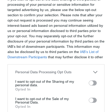
2004, vemos que entonces el régimen de
processing of your personal or sensitive information for
propiedad se situaba en cerca del 76% y el alquiler
targeted advertising by us, please use the below opt-out
representaba menos de un 20% de los hogares.
section to confirm your selection. Please note that after your
opt-out request is processed you may continue seeing
interest-based ads based on personal information utilized by
us or personal information disclosed to third parties prior to
your opt-out. You may separately opt-out of the further
disclosure of your personal information by third parties on the
IAB’s list of downstream participants. This information may
also be disclosed by us to third parties on the
IAB’s List of
Downstream Participants
that may further disclose it to other
third parties.
Personal Data Processing Opt Outs
I want to opt-out of the Sharing of my
personal data.
Gemma Fontseca, Carlos Rojas y Elena Busquets,
Opted In
durante un momento del pódcast | Mireia Comas
En cuanto al alquiler, la renta inferior a los 600
I want to opt-out of the Sale of my
Personal Data.
euros de media en Catalunya de 2015 tiene poco
Opted In
que ver con los 835 euros alcanzados en 2023, o