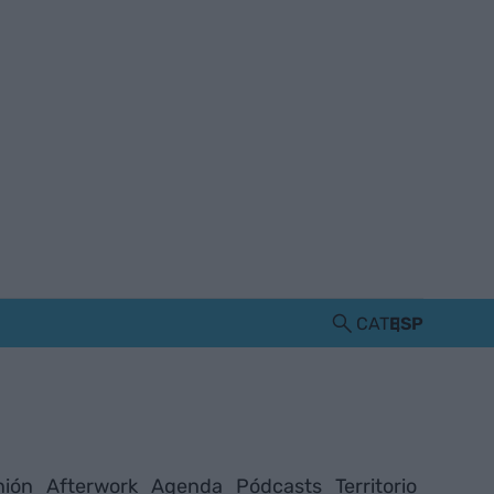
CAT
ESP
nión
Afterwork
Agenda
Pódcasts
Territorio