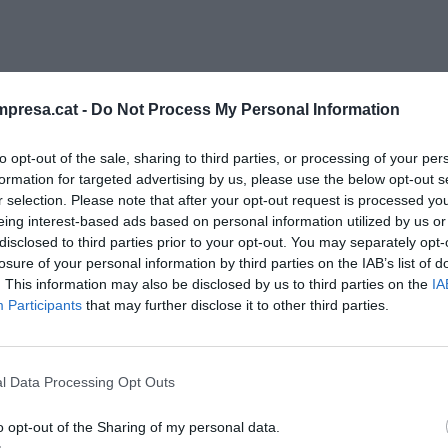
presa.cat -
Do Not Process My Personal Information
to opt-out of the sale, sharing to third parties, or processing of your per
formation for targeted advertising by us, please use the below opt-out s
r selection. Please note that after your opt-out request is processed y
eing interest-based ads based on personal information utilized by us or
disclosed to third parties prior to your opt-out. You may separately opt-
losure of your personal information by third parties on the IAB’s list of
y de lo que sucede en la actualidad, tiene
. This information may also be disclosed by us to third parties on the
IA
ncertidumbre y complejidad. Podemos saber con
Participants
that may further disclose it to other third parties.
en el 2024, pero lo que sucederá en el 2025, la
de interrogantes. Algunos se pueden resolver, a
ndencias, pero otros sucesos son más difíciles de
l Data Processing Opt Outs
era inesperada, como la pandemia de la covid-19
o opt-out of the Sharing of my personal data.