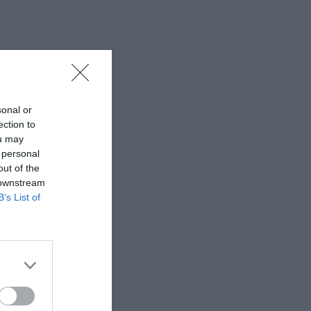
sonal or
ection to
ou may
 personal
out of the
 downstream
B’s List of