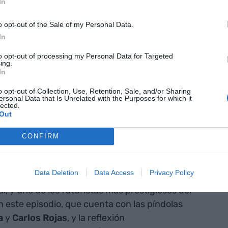
In
ves para llevar
o opt-out of the Sale of my Personal Data.
In
strategia
to opt-out of processing my Personal Data for Targeted
 nuevas
ing.
In
 tener en
o opt-out of Collection, Use, Retention, Sale, and/or Sharing
ersonal Data that Is Unrelated with the Purposes for which it
lected.
Out
tendrán aquellas empresas que sean capaces de
CONFIRM
idumbre en una oportunidad", afirma Elena Busquets
dio de L'empresa al día, antes de dar pie al
Data Deletion
Data Access
Privacy Policy
rte
, director del Grupo Pharos y prestigioso
l, y uno de los futuristas más prestigiosos del
En este episodio, que cuenta con las píndolas
a
y
Carlos Rojas
, y la reflexión