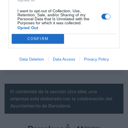
Ana M. González durante la grabación de un episodio
I want to opt-out of Collection, Use,
de 'Històries d'Èxit' | Txell Ferré
Retention, Sale, and/or Sharing of my
Personal Data that Is Unrelated with the
Purposes for which it was collected.
Opted Out
CONFIRM
Añadir
VIA Empresa
como fuente preferida
de Google de forma gratuita
Mantente informado con las últimas noticias de
actualidad
Data Deletion
Data Access
Privacy Policy
ACTIVAR AHORA
El contenido de la sección
Una idea, una
empresa
está elaborado con la colaboración del
Ayuntamiento de Barcelona.