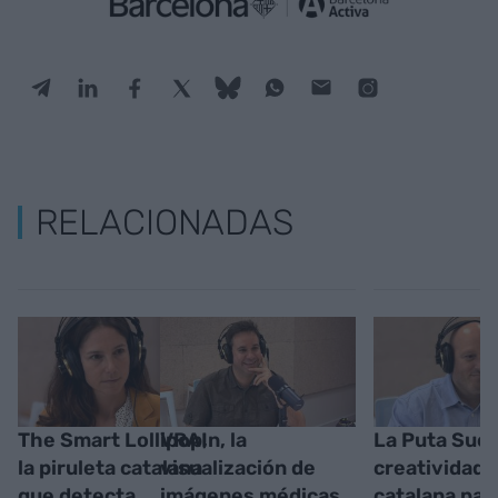
RELACIONADAS
The Smart Lollipop,
VRAIn, la
La Puta Sueg
la piruleta catalana
visualización de
creatividad
que detecta
imágenes médicas
catalana par