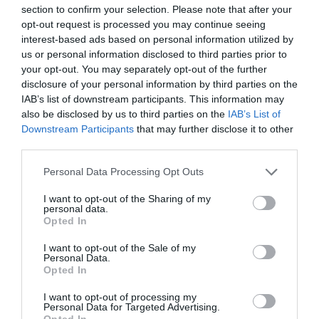
section to confirm your selection. Please note that after your
startup healthtech con una misión muy clara:
opt-out request is processed you may continue seeing
aumentar las posibilidades de éxito de la
interest-based ads based on personal information utilized by
fecundación in vitro y dar nuevas oportunidades
us or personal information disclosed to third parties prior to
your opt-out. You may separately opt-out of the further
a miles de familias.
disclosure of your personal information by third parties on the
IAB’s list of downstream participants. This information may
Escúchanos en
Spotify
,
iVoox
,
YouTube Music
y
also be disclosed by us to third parties on the
IAB’s List of
Downstream Participants
that may further disclose it to other
Amazon Music
.
third parties.
Personal Data Processing Opt Outs
I want to opt-out of the Sharing of my
personal data.
Opted In
I want to opt-out of the Sale of my
Personal Data.
Opted In
I want to opt-out of processing my
Personal Data for Targeted Advertising.
Opted In