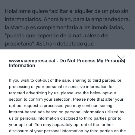
HolaHome quiere facilitar el alquiler de un piso sin
intermediarios. Ahora bien, para la emprendedora,
la startup es complementaria a las inmobiliarias,
"puesto que depende de la naturaleza del
propietario". Así, han detectado que
aproximadamente un 50% de los propietarios se
autogestiona su alquiler, mientras que la otra
www.viaempresa.cat -
Do Not Process My Personal
Information
mitad va a la inmobiliaria porque seguramente no
quiere contacte con su inquilino. Y HolaHome se
If you wish to opt-out of the sale, sharing to third parties, or
dirige al primer grupo.
processing of your personal or sensitive information for
targeted advertising by us, please use the below opt-out
section to confirm your selection. Please note that after your
La startup ofrece una suscripción mensual de
opt-out request is processed you may continue seeing
9,99 euros para los propietarios, con el primer mes
interest-based ads based on personal information utilized by
gratuito porque se pueda probar la plataforma.
us or personal information disclosed to third parties prior to
your opt-out. You may separately opt-out of the further
Para el inquilino, la aplicación es totalmente
disclosure of your personal information by third parties on the
gratuita. Sin embargo, si algún propietario