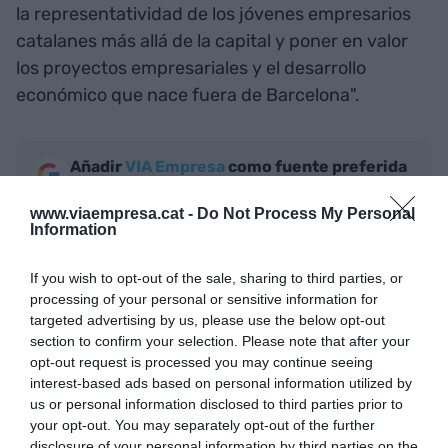
la representatividad de los jóvenes empresarios
catalanes más allá de la capital y poner en valor
los proyectos empresariales y el desarrollo
económico que nace fuera de Barcelona".
Añadir
VIA Empresa
como fuente preferida
de Google de forma gratuita
Mantente informado con las últimas noticias de
www.viaempresa.cat -
Do Not Process My Personal
actualidad
Information
ACTIVAR AHORA
If you wish to opt-out of the sale, sharing to third parties, or
processing of your personal or sensitive information for
targeted advertising by us, please use the below opt-out
section to confirm your selection. Please note that after your
opt-out request is processed you may continue seeing
interest-based ads based on personal information utilized by
us or personal information disclosed to third parties prior to
your opt-out. You may separately opt-out of the further
disclosure of your personal information by third parties on the