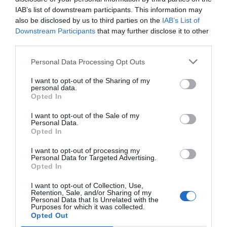
RELACIONADAS
IAB’s list of downstream participants. This information may
also be disclosed by us to third parties on the
IAB’s List of
Downstream Participants
that may further disclose it to other
third parties.
Personal Data Processing Opt Outs
I want to opt-out of the Sharing of my
personal data.
Opted In
Eloi Palà - El ADN de los jóvenes empresarios
I want to opt-out of the Sale of my
catalanes
Personal Data.
Opted In
I want to opt-out of processing my
Personal Data for Targeted Advertising.
Opted In
I want to opt-out of Collection, Use,
Retention, Sale, and/or Sharing of my
Personal Data that Is Unrelated with the
Purposes for which it was collected.
Opted Out