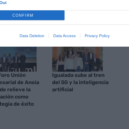
Out
AS
CONFIRM
Data Deletion
Data Access
Privacy Policy
 Foro Unión
Igualada sube al tren
sarial de Anoia
del 5G y la inteligencia
de relieve la
artificial
ación como
tegia de éxito