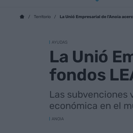
La Unió Empresarial de l'Anoia ace
Territorio
AYUDAS
La Unió Em
fondos LE
Las subvenciones v
económica en el m
ANOIA