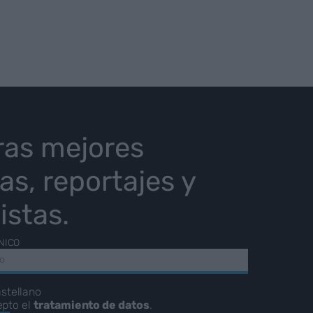
ras mejores
ias, reportajes y
istas.
NICO
stellano
epto el
tratamiento de datos
.