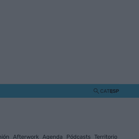
CAT
ESP
nión
Afterwork
Agenda
Pódcasts
Territorio