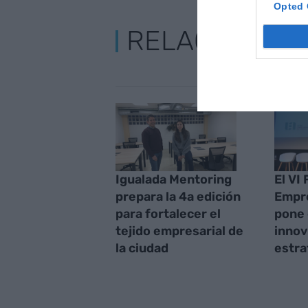
Opted 
RELACIONAD
Igualada Mentoring
El VI
prepara la 4a edición
Empre
para fortalecer el
pone 
tejido empresarial de
innov
la ciudad
estra