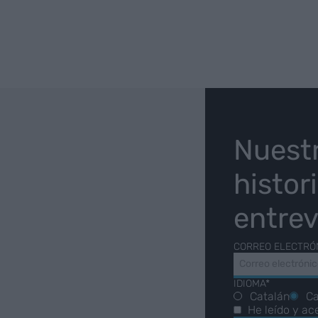
O
Nuest
histor
entrev
CORREO ELECTRÓ
IDIOMA*
Catalán
Ca
He leído y ac