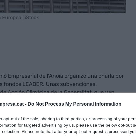
 Europea | iStock
nió Empresarial de l’Anoia organizó una charla por
 los fondos LEADER. Unas subvenciones,
e Acción Climática de la Generalitat, que van
d económica en el entorno rural.
presa.cat -
Do Not Process My Personal Information
lalta, gerente del Consorci per al Desenvolupament
to opt-out of the sale, sharing to third parties, or processing of your per
 territorial de este organismo está formado por 61
formation for targeted advertising by us, please use the below opt-out s
r selection. Please note that after your opt-out request is processed y
Segarra, Solsonès, Anoia y el Bages.