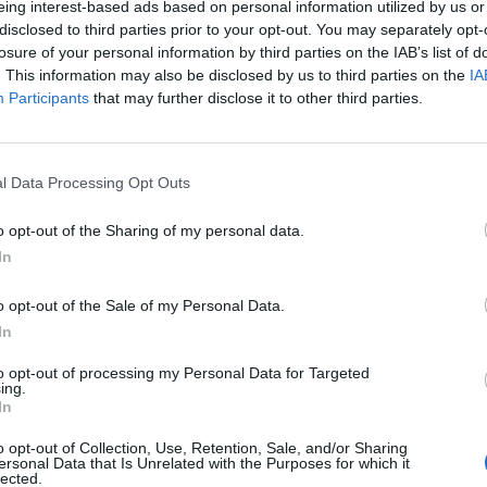
eing interest-based ads based on personal information utilized by us or
disclosed to third parties prior to your opt-out. You may separately opt-
n de ayudas pueden utilizar los recursos para
losure of your personal information by third parties on the IAB’s list of
ción de instalaciones, compra de maquinaria,
. This information may also be disclosed by us to third parties on the
IA
Participants
that may further disclose it to other third parties.
tratación de jóvenes, eficiencia energética o
l Data Processing Opt Outs
limentarios se ven directamente beneficiados por
una inversión de hasta 250.000 euros, la
o opt-out of the Sharing of my personal data.
entre un 25 y un 40% del presupuesto aprobado.
In
competitiva, se abrirá en julio y no se cierra
o opt-out of the Sale of my Personal Data.
In
to opt-out of processing my Personal Data for Targeted
ing.
nte preferida de Google de
In
ACTIVAR AHORA
oticias de actualidad
o opt-out of Collection, Use, Retention, Sale, and/or Sharing
ersonal Data that Is Unrelated with the Purposes for which it
lected.