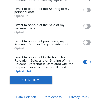
I want to opt-out of the Sharing of my
personal data.
Opted In
I want to opt-out of the Sale of my
Personal Data.
Opted In
I want to opt-out of processing my
Personal Data for Targeted Advertising.
RELACIONADAS
Opted In
I want to opt-out of Collection, Use,
Retention, Sale, and/or Sharing of my
Personal Data that Is Unrelated with the
Purposes for which it was collected.
Opted Out
CONFIRM
El Baix Llobregat supera los 346.000 puestos
Data Deletion
Data Access
Privacy Policy
de trabajo