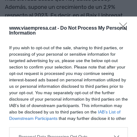
Además, supone un crecimiento de un 2,9%
respecto al 2023. Es decir, en el Baix Llobregat
hay 10.140 puestos de trabajo más que el año
www.viaempresa.cat -
Do Not Process My Personal
pasado.
Information
If you wish to opt-out of the sale, sharing to third parties, or
Si se atiende la
residencia
padronal del afiliado
,
processing of your personal or sensitive information for
en lugar de la sede de la empresa, han aumentado
targeted advertising by us, please use the below opt-out
un 2,3% a la comarca respecto a un año atrás,
section to confirm your selection. Please note that after your
opt-out request is processed you may continue seeing
hasta las 379.790 personas a finales de marzo de
interest-based ads based on personal information utilized by
2024, la cifra más elevada desde el 2012 (inicio de
us or personal information disclosed to third parties prior to
la serie disponible).
your opt-out. You may separately opt-out of the further
disclosure of your personal information by third parties on the
IAB’s list of downstream participants. This information may
also be disclosed by us to third parties on the
IAB’s List of
Añadir
VIA Empresa
como fuente preferida
Downstream Participants
that may further disclose it to other
de Google de forma gratuita
Mantente informado con las últimas noticias de
third parties.
actualidad
ACTIVAR AHORA
Personal Data Processing Opt Outs