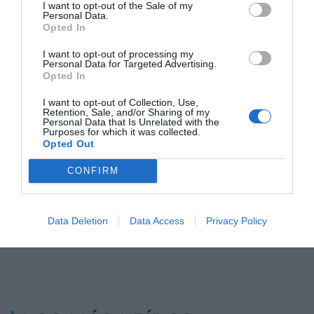
I want to opt-out of the Sale of my
Personal Data.
Opted In
I want to opt-out of processing my
Personal Data for Targeted Advertising.
Opted In
Pilarín Bayés y
De Pilarín Bayés a Mas-Colell:
I want to opt-out of Collection, Use,
Retention, Sale, and/or Sharing of my
Bizum, Premios
oda al talento catalán
Personal Data that Is Unrelated with the
Nacionales de
Purposes for which it was collected.
Opted Out
Creatividad José
María Ricarte 2023
CONFIRM
Data Deletion
Data Access
Privacy Policy