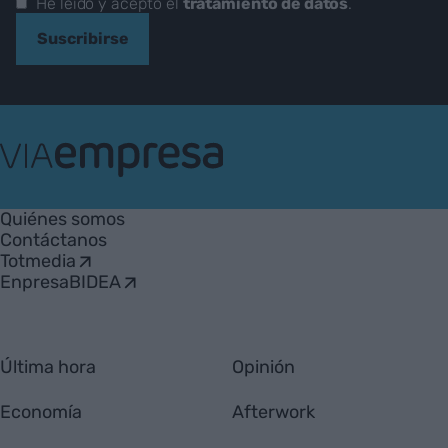
He leído y acepto el
tratamiento de datos
.
Suscribirse
VIA
Empresa
Quiénes somos
Contáctanos
Totmedia
EnpresaBIDEA
Última hora
Opinión
Economía
Afterwork