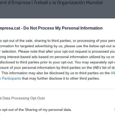
nt d'Empresa i Treball y la Organización Mundial
evancia creciente en el conjunto del sector
presa.cat -
Do Not Process My Personal Information
 de 558 millones de euros anuales, 269 de los
peso económico muy importante que queremos
to opt-out of the sale, sharing to third parties, or processing of your per
eller. Entre los cincuenta ponientes participantes,
formation for targeted advertising by us, please use the below opt-out s
r selection. Please note that after your opt-out request is processed y
irectora de la Comisión Internacional de
eing interest-based ads based on personal information utilized by us or
nternacional de Motociclismo; Timothy
disclosed to third parties prior to your opt-out. You may separately opt-
ejecutivo de Riverwind Foundation Jackson Hole;
losure of your personal information by third parties on the IAB’s list of
isterio de Turismo de Italia o David Millar,
. This information may also be disclosed by us to third parties on the
IA
Participants
that may further disclose it to other third parties.
 Kilian Jornet también participará telemáticamente.
: "Este
l Data Processing Opt Outs
saje claro
o opt-out of the Sharing of my personal data.