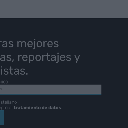
ras mejores
ias, reportajes y
istas.
NICO
stellano
epto el
tratamiento de datos
.