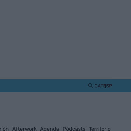
CAT
ESP
nión
Afterwork
Agenda
Pódcasts
Territorio