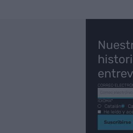
O
Nuest
histor
entrev
CORREO ELECTRÓ
IDIOMA*
Catalán
Ca
He leído y ac
Suscribirse