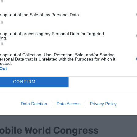
urismo está
In
r a recibir los
o opt-out of the Sale of my Personal Data.
In
to opt-out of processing my Personal Data for Targeted
ing.
In
o que el sector del turismo está preparado para
, la recuperación del turismo deportivo juega un
o opt-out of Collection, Use, Retention, Sale, and/or Sharing
ersonal Data that Is Unrelated with the Purposes for which it
rab Pololikashvili
, secretario general de la
lected.
Para Roger Torrent, el congreso permitirá
Out
 para el futuro del sector: "Pueden salir ideas
CONFIRM
ismo responsable y sostenible. Porque el turismo,
ivo, ofrece unas oportunidades económicas,
de ocio saludable que tenemos que saber
Data Deletion
Data Access
Privacy Policy
obile World Congress