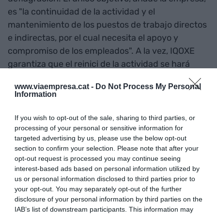
es "la continuidad de la actividad y el
mantenimiento de los puestos de trabajo directos
e indirectas, por el cual necesita el apoyo y
compromiso de los empleados". A la vez, IQOXE
garantiza que el reinici de la actividad se hará
"bajo las más estrictas exigencias de seguridad
www.viaempresa.cat -
Do Not Process My Personal
verificadas por expertos independientes y
Information
autorizadas por la administración pública
pertinente".
If you wish to opt-out of the sale, sharing to third parties, or
processing of your personal or sensitive information for
targeted advertising by us, please use the below opt-out
Enojo Vecinal
section to confirm your selection. Please note that after your
opt-out request is processed you may continue seeing
interest-based ads based on personal information utilized by
Mientras tanto los vecinos cercanos a IQOXE viven
us or personal information disclosed to third parties prior to
con una mezcla de sensaciones un mes después
your opt-out. You may separately opt-out of the further
de la explosión. Los afectados reclaman
disclosure of your personal information by third parties on the
soluciones rápidas para arreglar los daños y que
IAB’s list of downstream participants. This information may