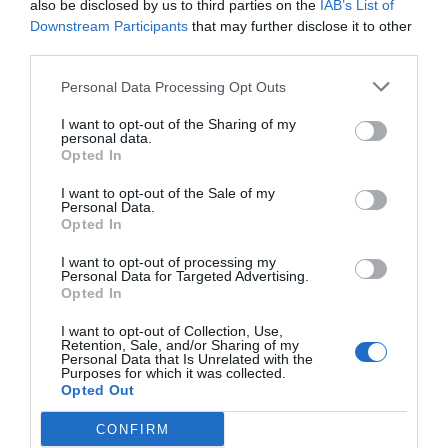
also be disclosed by us to third parties on the
IAB’s List of
las administraciones tomen decisiones "rápidas y
Downstream Participants
that may further disclose it to other
valientes" para garantizar la seguridad a las
third parties.
empresas y a la ciudadanía.
Personal Data Processing Opt Outs
Durante este mes el papel de las empresas del
I want to opt-out of the Sharing of my
personal data.
polígono petroquímico de Tarragona ha sido
Opted In
discutido por la sociedad, administraciones y
I want to opt-out of the Sale of my
sindicatos. El principal blanco de las críticas ha
Personal Data.
Opted In
sido IQOXE. Protección Civil la acusó de carencia
de transparencia y de no haber colaborado en la
I want to opt-out of processing my
Personal Data for Targeted Advertising.
gestión de la emergencia. De hecho, desde el
Opted In
primer momento se apuntó que una de las causas
I want to opt-out of Collection, Use,
del siniestro podría ser una plantilla demasiado
Retention, Sale, and/or Sharing of my
Personal Data that Is Unrelated with the
corta y en condiciones precarias. Incluso por
Purposes for which it was collected.
Opted Out
parte de la Generalitat se le pidió más
colaboración.
CONFIRM