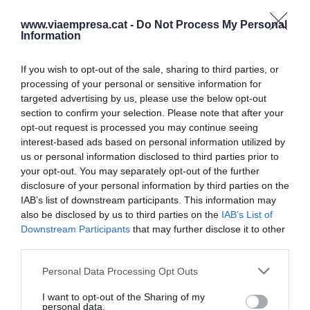
productoras han satisfecho un total de 326.000
www.viaempresa.cat -
Do Not Process My Personal
euros en concepto de tasas y alquileres a
Information
particulares. Además, hay que tener en cuenta la
If you wish to opt-out of the sale, sharing to third parties, or
facturación por parte de las empresas de
processing of your personal or sensitive information for
servicios del entorno, como por ejemplo caterings,
targeted advertising by us, please use the below opt-out
alojamientos, restauración, seguridad, jardinería y
section to confirm your selection. Please note that after your
maquinaria diversa, así cómo los profesionales y
opt-out request is processed you may continue seeing
interest-based ads based on personal information utilized by
los figurantes.
us or personal information disclosed to third parties prior to
your opt-out. You may separately opt-out of the further
Adidas y Mango
disclosure of your personal information by third parties on the
IAB’s list of downstream participants. This information may
also be disclosed by us to third parties on the
IAB’s List of
Entre los anunciantes que han pasado por el
Downstream Participants
that may further disclose it to other
Gran Penedès destacan primeras marcas cómo
third parties.
Nike, Adidas
, Lemonade, Armani, Zara, Puma,
Personal Data Processing Opt Outs
Levi's Strauss, Mango, H&M, Utuerqüe, Massimo
I want to opt-out of the Sharing of my
Dutti, Venca, Pronovias o Maria Claire. En cuanto a
personal data.