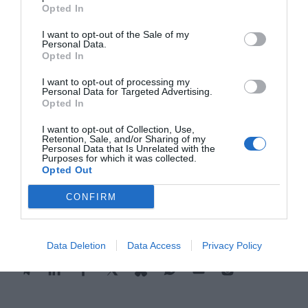
las series para la televisión, se han gestionado
Opted In
localizaciones para
Ídolo
,
Paraíso
y Sin
huellas
. La
I want to opt-out of the Sale of my
Personal Data.
indústria del cine ha grabado escenas de
Opted In
películas cómo
Mantícora
, de Carlos Vermut;
Marlowe
, con Jessica Lange y Liam Neeson; y
La
I want to opt-out of processing my
Personal Data for Targeted Advertising.
niña de
la Comunión
, de Víctor García
Opted In
I want to opt-out of Collection, Use,
Retention, Sale, and/or Sharing of my
Personal Data that Is Unrelated with the
Añadir
VIA Empresa
como fuente preferida
Purposes for which it was collected.
de Google de forma gratuita
Opted Out
Mantente informado con las últimas noticias de
actualidad
CONFIRM
ACTIVAR AHORA
Data Deletion
Data Access
Privacy Policy