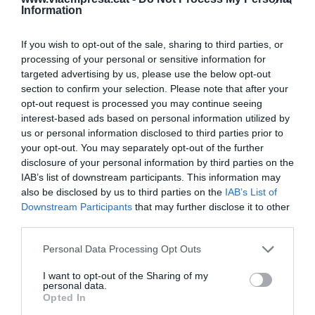
a la administración porque tenga en cuenta este
Information
vacío profesional a la hora de definir las
formaciones ocupacionales subvencionadas y en
If you wish to opt-out of the sale, sharing to third parties, or
la necesidad de impulsar más planes de
processing of your personal or sensitive information for
targeted advertising by us, please use the below opt-out
ocupación en estos ámbitos. Además, lamentan la
section to confirm your selection. Please note that after your
problemática que hay por la falta de plazas en
opt-out request is processed you may continue seeing
centros de formación profesional cómo la INS Milà
interest-based ads based on personal information utilized by
us or personal information disclosed to third parties prior to
y Fontanals y reivindican "la urgente necesidad
your opt-out. You may separately opt-out of the further
de ampliarlo" para poder ofrecer más plazas.
disclosure of your personal information by third parties on the
"Hace falta una relación más cercana entre
IAB’s list of downstream participants. This information may
empresas y el
Departament d'Educació
y se
also be disclosed by us to third parties on the
IAB’s List of
Downstream Participants
that may further disclose it to other
tienen que potenciar aquellos ciclos formativos
third parties.
que demandan mayoritariamente las empresas".
Personal Data Processing Opt Outs
Además, la entidad manda un mensaje a las
I want to opt-out of the Sharing of my
personal data.
empresas: hay muchos jóvenes con estudios
Opted In
superiores que buscan una oportunidad laboral,