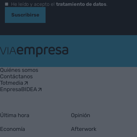
He leído y acepto el
tratamiento de datos
.
Suscribirse
VIA
Empresa
Quiénes somos
Contáctanos
Totmedia
EnpresaBIDEA
Última hora
Opinión
Economía
Afterwork