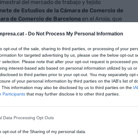
rimestral del mercado de trabajo y tejido
nete de Estudios de la Cámara de Comercio de
ara de Comercio de Barcelona
en el Anoia, que
 afiliados/as, los datos y el paro mensual.
presa.cat -
Do Not Process My Personal Information
as a la construcción y a
to opt-out of the sale, sharing to third parties, or processing of your per
formation for targeted advertising by us, please use the below opt-out s
r selection. Please note that after your opt-out request is processed y
eing interest-based ads based on personal information utilized by us or
al ha aumentado respecto al año anterior un 2,8%
disclosed to third parties prior to your opt-out. You may separately opt-
losure of your personal information by third parties on the IAB’s list of
s servicios; y ha disminuido un 5,5% en la
. This information may also be disclosed by us to third parties on the
IA
un 2,3% en la industria (12 empresas menos).
Participants
that may further disclose it to other third parties.
arial ha disminuido en 7 empresas entre las
s/as), ha aumentado un 0,6% entre las
es/as), que representan el 81,0% del total, y un
l Data Processing Opt Outs
e 50 a 249 trabajadores/as), y se ha mantenido
50 o más trabajadores/as).
o opt-out of the Sharing of my personal data.