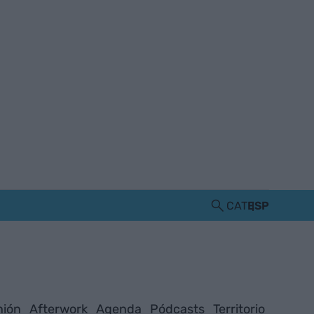
CAT
ESP
nión
Afterwork
Agenda
Pódcasts
Territorio