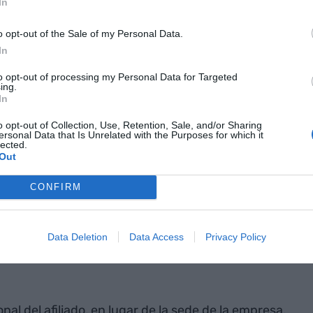
In
460 nuevas afiliaciones a
o opt-out of the Sale of my Personal Data.
In
al
to opt-out of processing my Personal Data for Targeted
ing.
bajo (afiliaciones a la Seguridad Social según sede
In
al y en el régimen especial de trabajadores/as
o opt-out of Collection, Use, Retention, Sale, and/or Sharing
úa mostrando un gran dinamismo en el segundo
ersonal Data that Is Unrelated with the Purposes for which it
lected.
1,2% al 30 de junio de 2024 respecto al año
Out
iliaciones, la cifra más elevada desde septiembre
iento es menos intenso que el registrado en el
CONFIRM
Data Deletion
Data Access
Privacy Policy
filiación según residencia
nal del afiliado, en lugar de la sede de la empresa,