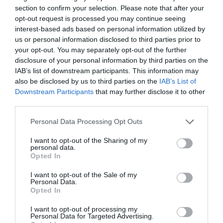
section to confirm your selection. Please note that after your
"Todos tenemos el deber de mitigar los impactos
opt-out request is processed you may continue seeing
negativos que tiene el turismo, incluyendo los
interest-based ads based on personal information utilized by
medioambientales", reconocen desde la industria,
us or personal information disclosed to third parties prior to
your opt-out. You may separately opt-out of the further
que reclaman pero políticas "basadas en
disclosure of your personal information by third parties on the
evidencias".
IAB’s list of downstream participants. This information may
also be disclosed by us to third parties on the
IAB’s List of
Downstream Participants
that may further disclose it to other
Así, protestan que, por ejemplo, los vehículos
third parties.
turísticos contaminan menos que los privados,
pero que su apariencia, como es el caso de los
Personal Data Processing Opt Outs
grandes buses que pasean visitantes por las
I want to opt-out of the Sharing of my
calles, los hace "más visibles".
personal data.
Opted In
I want to opt-out of the Sale of my
No hay un modelo único
Personal Data.
Opted In
Preguntado sobre qué ciudades europeas
I want to opt-out of processing my
Personal Data for Targeted Advertising.
pueden ser un modelo turístico a seguir por