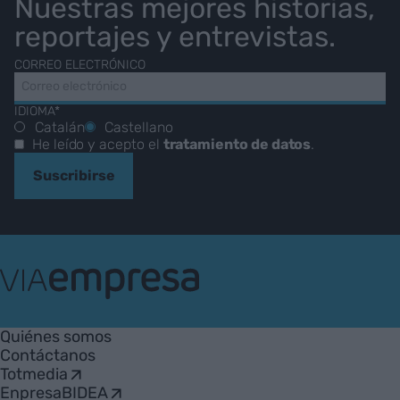
Nuestras mejores historias,
reportajes y entrevistas.
CORREO ELECTRÓNICO
IDIOMA*
Catalán
Castellano
He leído y acepto el
tratamiento de datos
.
Suscribirse
VIA
Empresa
Quiénes somos
Contáctanos
Totmedia
EnpresaBIDEA