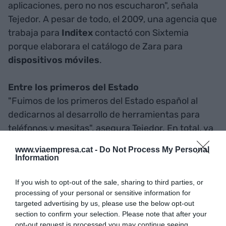
aplicaciones, pero no nos escucharon", señala
Tejedor. A pesar de todo, el 2009, una agencia que
trabaja para
Inditex
contactó con Sixtemia
porque elaborara el catálogo de Zara para
dispositivos
móviles
.
Entre los primeros del Estado
"Fuimos de los primeros del Estado español al
dedicarnos al desarrollo de herramientas para
teléfonos y mesitas", asegura Tejedor. En total, ya
han creado más de 130
aplicaciones
. De estas, el
www.viaempresa.cat -
Do Not Process My Personal
70% corresponden a la línea de marketing (para
Information
marcas de todo tipos, como Rosa Clarà, Tv3 y
David Villa) y el 30% restante pertenecen a
If you wish to opt-out of the sale, sharing to third parties, or
processing of your personal or sensitive information for
herramientas del ámbito empresarial, diseñadas a
targeted advertising by us, please use the below opt-out
medida para comerciales y administradores.
section to confirm your selection. Please note that after your
opt-out request is processed you may continue seeing