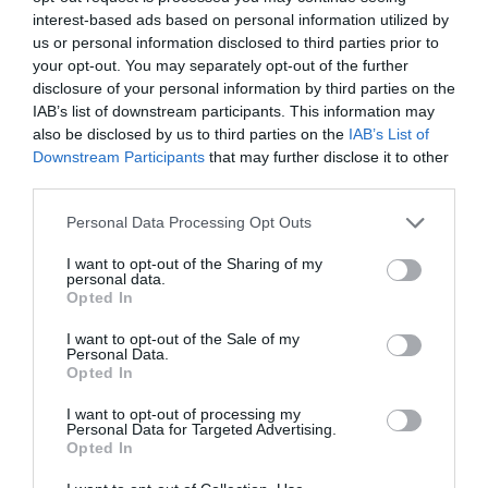
interest-based ads based on personal information utilized by
La burbuja de las aplicaciones
us or personal information disclosed to third parties prior to
Según Tejedor, "ahora mismo hay una clara
your opt-out. You may separately opt-out of the further
burbuja de desarrolladores de aplicaciones". El
disclosure of your personal information by third parties on the
cofundador de Sixtemia asegura que
IAB’s list of downstream participants. This information may
also be disclosed by us to third parties on the
IAB’s List of
actualmente se revientan los precios porque ha
Downstream Participants
that may further disclose it to other
crecido notablemente el número de personas que
third parties.
busca negocio en este sector. Por eso, para poder
Personal Data Processing Opt Outs
mantener la calidad que los ha caracterizado,
Sixtemia se encuentra elaborando un
nuevo
I want to opt-out of the Sharing of my
personal data.
producto
, del cual no sepoder desvelar las
Opted In
características, que prevé que se lance al
I want to opt-out of the Sale of my
mercado a finales de año. En paralelo, la empresa
Personal Data.
Opted In
de Banyoles también trabaja para expandirse en
los
Estados Unidos
.
I want to opt-out of processing my
Personal Data for Targeted Advertising.
Opted In
Sixtemia participó el pasado mes de febrero, por