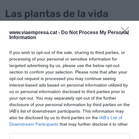
Las plantas de la vida
Sin poner orden, Küppers tiene muy claro qué o
www.viaempresa.cat -
Do Not Process My Personal
mejor dicho quién nos importa: padres, pareja,
Information
hijos, hermanos y amistades. Para todos los
If you wish to opt-out of the sale, sharing to third parties, or
públicos, son las personas que más queremos.
processing of your personal or sensitive information for
Pero parece que hemos perdido de vista lo más
targeted advertising by us, please use the below opt-out
importante: "En la vida hay una norma de sentido
section to confirm your selection. Please note that after your
común: planta que no riegas, planta que muere.
opt-out request is processed you may continue seeing
interest-based ads based on personal information utilized by
Con las relaciones, igual". A pesar de que el hábito
us or personal information disclosed to third parties prior to
de decir cosas buenas está poco normalizado
your opt-out. You may separately opt-out of the further
dentro de la sociedad, conviene no olvidar que
disclosure of your personal information by third parties on the
IAB’s list of downstream participants. This information may
"lo más importante en la vida es que lo más
also be disclosed by us to third parties on the
IAB’s List of
importante sea lo más importante"
. Una
Downstream Participants
that may further disclose it to other
cuestión de gran importancia.
third parties.