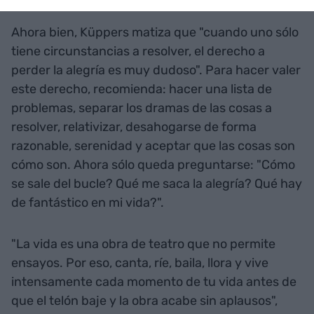
Ahora bien, Küppers matiza que "cuando uno sólo
tiene circunstancias a resolver, el derecho a
perder la alegría es muy dudoso". Para hacer valer
este derecho, recomienda: hacer una lista de
problemas, separar los dramas de las cosas a
resolver, relativizar, desahogarse de forma
razonable, serenidad y aceptar que las cosas son
cómo son. Ahora sólo queda preguntarse: "Cómo
se sale del bucle? Qué me saca la alegría? Qué hay
de fantástico en mi vida?".
"La vida es una obra de teatro que no permite
ensayos. Por eso, canta, ríe, baila, llora y vive
intensamente cada momento de tu vida antes de
que el telón baje y la obra acabe sin aplausos",