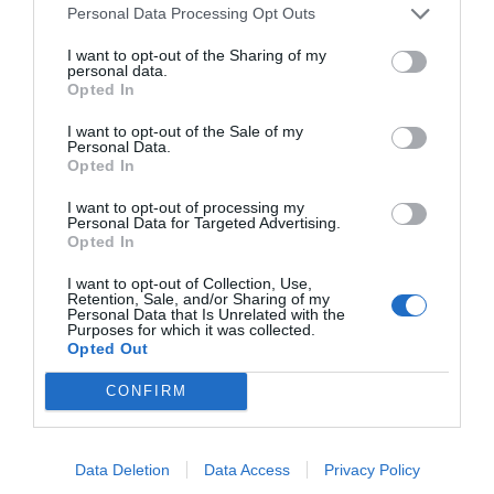
Personal Data Processing Opt Outs
En la escala de prioridades de la psicología
I want to opt-out of the Sharing of my
positiva, sentirse querido se encuentra entre las
personal data.
necesidades básicas. Al fin y al cabo, va con el
Opted In
carné social. "Los seres queridos tienen todo
I want to opt-out of the Sale of my
aquello malo que se les decimos y todo aquello
Personal Data.
Opted In
bueno que callamos", asegura. Y es de sobra
conocido que las personas alegres atraen y
I want to opt-out of processing my
Personal Data for Targeted Advertising.
contagian. Por eso, conviene no olvidar que "las
Opted In
personas te valoran, te aprecian y te quieren por
I want to opt-out of Collection, Use,
tu forma de ser". Y todavía más cuando los
Retention, Sale, and/or Sharing of my
Personal Data that Is Unrelated with the
problemas pueden hacer jaque a la felicidad.
Purposes for which it was collected.
Opted Out
Küppers: "Las personas te
CONFIRM
valoran, te aprecian y te
Data Deletion
Data Access
Privacy Policy
quieren por tu forma de ser"