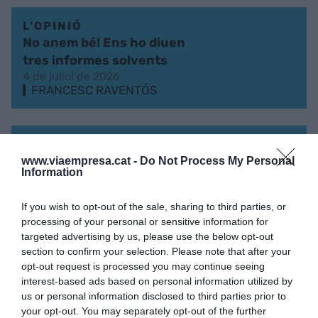
L'OPINIÓ
No anem bé! Ens ho diuen
tres informes solvents
4 de juliol de 2026
FRANCESC RAVENTÓS
L'OPINIÓ
Gestionar la immigració
www.viaempresa.cat -
Do Not Process My Personal
Information
19 de juny de 2026
FRANCESC RAVENTÓS
If you wish to opt-out of the sale, sharing to third parties, or
processing of your personal or sensitive information for
targeted advertising by us, please use the below opt-out
L'OPINIÓ
section to confirm your selection. Please note that after your
Un nou món comercial per
opt-out request is processed you may continue seeing
interest-based ads based on personal information utilized by
a les empreses catalanes
us or personal information disclosed to third parties prior to
17 de maig de 2026
your opt-out. You may separately opt-out of the further
FRANCESC RAVENTÓS