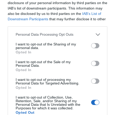
disclosure of your personal information by third parties on the
IAB’s list of downstream participants. This information may
also be disclosed by us to third parties on the
IAB’s List of
L'OPINIÓ
Downstream Participants
that may further disclose it to other
Quina ha de ser la població
third parties.
de Catalunya?
Personal Data Processing Opt Outs
8 de maig de 2026
FRANCESC RAVENTÓS
I want to opt-out of the Sharing of my
personal data.
Opted In
L'OPINIÓ
I want to opt-out of the Sale of my
Personal Data.
La caiguda d'Orbán és una
Opted In
gran oportunitat per la UE
17 d’abril de 2026
I want to opt-out of processing my
Personal Data for Targeted Advertising.
FRANCESC RAVENTÓS
Opted In
I want to opt-out of Collection, Use,
Retention, Sale, and/or Sharing of my
Personal Data that Is Unrelated with the
Purposes for which it was collected.
Opted Out
Anterior
1
2
3
4
5
…
8
Següent