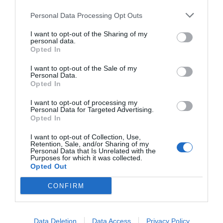
Some of our favourite snaps
Personal Data Processing Opt Outs
from Day 1 so far ? ?
I want to opt-out of the Sharing of my
#MWC24
personal data.
Opted In
pic.twitter.com/Kq4dK2fC
I want to opt-out of the Sale of my
— #MWC24 (@MWCHub)
February 26, 2024
Personal Data.
Opted In
I want to opt-out of processing my
A més de l’Open Gateway, el directiu de Telefónica
Personal Data for Targeted Advertising.
ha fet èmfasi en el poder de la intel·ligència
Opted In
artificial i, especialment, de la seva ràpida
I want to opt-out of Collection, Use,
adopció. En aquest sentit, ha detallat que la IA ha
Retention, Sale, and/or Sharing of my
Personal Data that Is Unrelated with the
aconseguit reunir 50 milions d’usuaris en un mes,
Purposes for which it was collected.
Opted Out
una xifra que els dispositius mòbils han trigat 12
anys en assolir: “La intel·ligència artificial és la
CONFIRM
revolució més profunda per a la humanitat”.
Data Deletion
Data Access
Privacy Policy