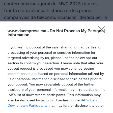
conferència inaugural del MWC 2023 i que es
tracta d'una aliança històrica de les grans
companyies de telecomunicacions liderada per la
GSMA, la patronal que inclou les principals
operadores del món. Aquesta aspira a
www.viaempresa.cat -
Do Not Process My Personal
Information
transformar les xarxes de comunicacions en
plataformes, fet que permet obrir les capacitats
If you wish to opt-out of the sale, sharing to third parties, or
de les telecomunicacions de manera
processing of your personal or sensitive information for
interoperable, intuïtiva i programable. Tanmateix,
targeted advertising by us, please use the below opt-out
section to confirm your selection. Please note that after your
aquesta nova aliança requereix, segons Álvarez-
opt-out request is processed you may continue seeing
Pallete, d’una “forta col·laboració”. És per aquest
interest-based ads based on personal information utilized by
motiu que la CEO de Vodafone,
Margherita Della
us or personal information disclosed to third parties prior to
your opt-out. You may separately opt-out of the further
Valle
, ha fet una crida als governs i a la indústria a
disclosure of your personal information by third parties on the
afegir-s'hi. "Si volem anar de pressa, millor anar
IAB’s list of downstream participants. This information may
sols; però si volem arribar lluny hem d'anar units".
also be disclosed by us to third parties on the
IAB’s List of
Downstream Participants
that may further disclose it to other
third parties.