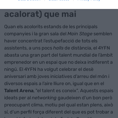
4YFN, més acolorit (i
acalorat) que mai
Quan els acolorits estands de les principals
companyies i la gran sala del
Main Stage
semblen
haver concentrat l’estupefacció de tots els
assistents, a uns pocs
halls
de distància, el 4YFN
abasta una gran part del talent mundial de l’àmbit
emprenedor en un espai que no deixa indiferent a
ningú. El 4YFN ha volgut celebrar el desè
aniversari amb joves iniciatives d’arreu del món i
diversos espais a l’aire lliure on, igual que en el
Talent
Arena
, "el talent es coneix". Aquests espais
ideats per al
networking
gaudeixen d’un bon però
preocupant clima, motiu pel qual estan plens, això
sí, d’un perfil força diferent del que es pot trobar a