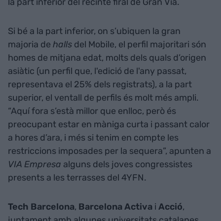
la part inferior del recinte firal de Gran Via.
Si bé a la part inferior, on s’ubiquen la gran
majoria de
halls
del Mobile, el perfil majoritari són
homes de mitjana edat, molts dels quals d’origen
asiàtic (un perfil que, l'edició de l'any passat,
representava el 25% dels registrats), a la part
superior, el ventall de perfils és molt més ampli.
“Aquí fora s’està millor que enlloc, però és
preocupant estar en màniga curta i passant calor
a hores d’ara, i més si tenim en compte les
restriccions imposades per la sequera”, apunten a
VIA Empresa
alguns dels joves congressistes
presents a les terrasses del 4YFN.
Tech
Barcelona
,
Barcelona
Activa
i
Acció
,
juntament amb algunes universitats catalanes