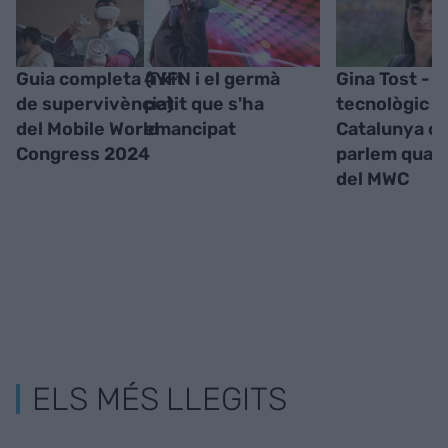
Guia completa (i kit
4YFN i el germà
Gina Tost - E
de supervivència)
petit que s'ha
tecnològic d
del Mobile World
emancipat
Catalunya o 
Congress 2024
parlem quan
del MWC
ELS MÉS LLEGITS