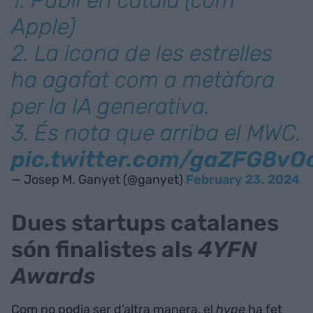
1. Publi en català (com
Apple)
2. La icona de les estrelles
ha agafat com a metàfora
per la IA generativa.
3. És nota que arriba el MWC.
pic.twitter.com/gaZFG8vO
— Josep M. Ganyet (@ganyet)
February 23, 2024
Dues startups catalanes
són finalistes als
4YFN
Awards
Com no podia ser d’altra manera, el
hype
ha fet