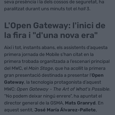
seva presència i la dels cossos de seguretat, ha
paralitzat durant uns minuts tot el
hall
3.
L'Open Gateway: l'inici de
la fira i "d'una nova era"
Així i tot, instants abans, els assistents d’aquesta
primera jornada de Mobile s’han citat en la
primera trobada organitzada a l’escenari principal
del MWC, el
Main Stage
, que ha acollit la primera
gran presentació destinada a presentar l’
Open
Gateway
, la tecnologia protagonista d’aquest
MWC:
Open Gateway - The Art of What's Possible
.
“No podem deixar ningú enrere”, ha apuntat el
director general de la GSMA,
Mats
Granryd
. En
aquest sentit,
José María Álvarez-Pallete
,