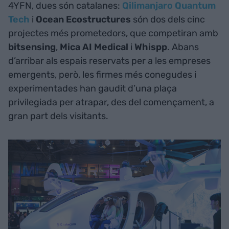
4YFN, dues són catalanes:
Qilimanjaro Quantum
Tech
i
Ocean
Ecostructures
són dos dels cinc
projectes més prometedors, que competiran amb
bitsensing
,
Mica AI Medical
i
Whispp
. Abans
d’arribar als espais reservats per a les empreses
emergents, però, les firmes més conegudes i
experimentades han gaudit d’una plaça
privilegiada per atrapar, des del començament, a
gran part dels visitants.