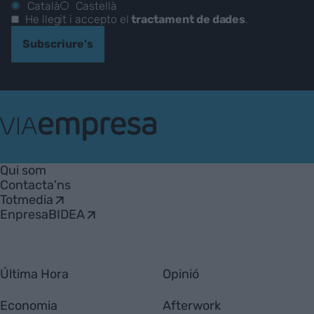
Català
Castellà
He llegit i accepto el
tractament de dades
.
Subscriure's
VIA
Empresa
Qui som
Contacta'ns
Totmedia
EnpresaBIDEA
Última Hora
Opinió
Economia
Afterwork