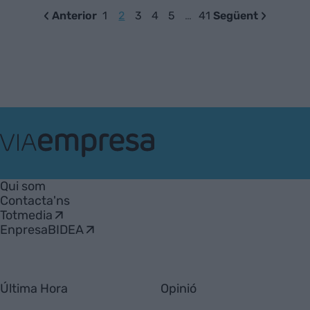
Anterior
1
2
3
4
5
…
41
Següent
VIA
Empresa
Qui som
Contacta'ns
Totmedia
EnpresaBIDEA
Última Hora
Opinió