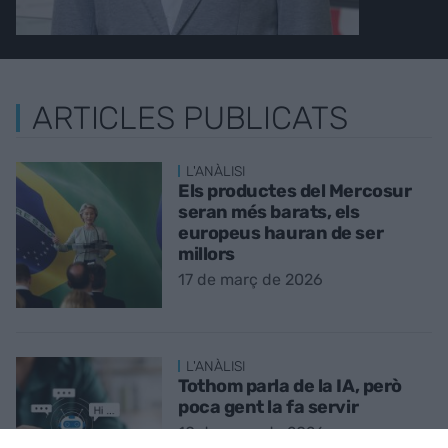
ARTICLES PUBLICATS
L'ANÀLISI
Els productes del Mercosur
seran més barats, els
europeus hauran de ser
millors
17 de març de 2026
L'ANÀLISI
Tothom parla de la IA, però
poca gent la fa servir
10 de març de 2026