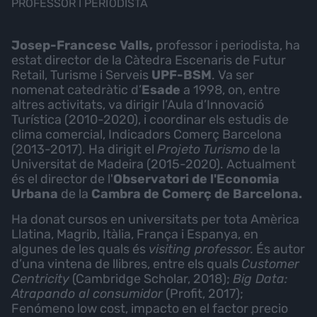
PROFESSOR I PERIODISTA
Josep-Francesc Valls,
professor i periodista, ha
estat director de la Càtedra Escenaris de Futur
Retail, Turisme i Serveis
UPF-BSM
. Va ser
nomenat catedràtic d’
Esade
a 1998, on, entre
altres activitats, va dirigir l’Aula d’Innovació
Turística (2010-2020), i coordinar els estudis de
clima comercial, Indicadors Comerç Barcelona
(2013-2017). Ha dirigit el
Projeto Turismo
de la
Universitat de Madeira (2015-2020). Actualment
és el director de l'
Observatori de l'Economia
Urbana
de la
Cambra de Comerç de Barcelona.
Ha donat cursos en universitats per tota Amèrica
Llatina, Magrib, Itàlia, França i Espanya, en
algunes de les quals és
visiting professor.
És autor
d’una vintena de llibres, entre els quals
Customer
Centricity
(Cambridge Scholar, 2018);
Big Data:
Atrapando al consumidor
(Profit, 2017);
Fenómeno low cost, impacto en el factor precio