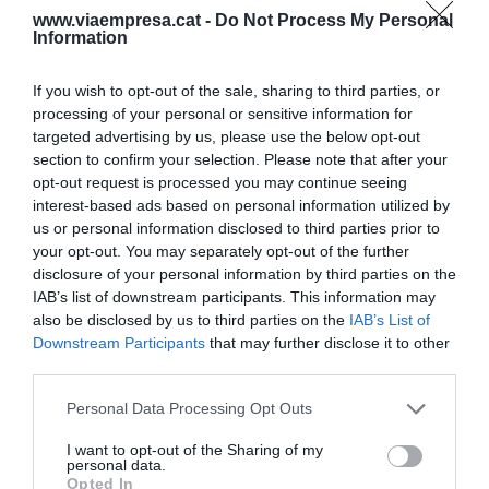
www.viaempresa.cat -
Do Not Process My Personal
Information
If you wish to opt-out of the sale, sharing to third parties, or
processing of your personal or sensitive information for
L'ANÀLISI
targeted advertising by us, please use the below opt-out
Fires i congressos: una
section to confirm your selection. Please note that after your
infraestructura econòmica
opt-out request is processed you may continue seeing
clau per a Barcelona
interest-based ads based on personal information utilized by
3 de març de 2026
us or personal information disclosed to third parties prior to
your opt-out. You may separately opt-out of the further
disclosure of your personal information by third parties on the
IAB’s list of downstream participants. This information may
also be disclosed by us to third parties on the
IAB’s List of
L'ANÀLISI
Downstream Participants
that may further disclose it to other
Fascinats pels robots,
third parties.
desbordats pel canvi
24 de febrer de 2026
Personal Data Processing Opt Outs
I want to opt-out of the Sharing of my
personal data.
Opted In