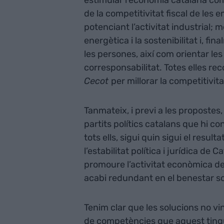
estimular l’economia catalana com
de la competitivitat fiscal de les 
potenciant l’activitat industrial
energètica i la sostenibilitat i, fi
les persones, així com orientar les 
corresponsabilitat. Totes elles re
Cecot
per millorar la competitivit
Tanmateix, i previ a les propostes,
partits polítics catalans que hi c
tots ells, sigui quin sigui el result
l’estabilitat política i jurídica de
promoure l’activitat econòmica del
acabi redundant en el benestar soc
Tenim clar que les solucions no v
de competències que aquest tingui.