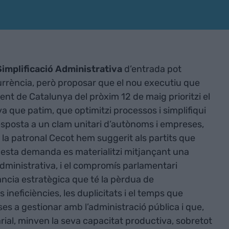
Simplificació Administrativa
d’entrada pot
currència, però proposar que el nou executiu que
ment de Catalunya del pròxim 12 de maig prioritzi el
va que patim, que optimitzi processos i simplifiqui
esposta a un clam unitari d’autònoms i empreses,
 la patronal Cecot hem suggerit als partits que
uesta demanda es materialitzi mitjançant una
 Administrativa, i el compromís parlamentari
tància estratègica que té la pèrdua de
 ineficiències, les duplicitats i el temps que
ses a gestionar amb l’administració pública i que,
arial, minven la seva capacitat productiva, sobretot