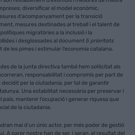
 són l’establiment d’estímuls i mesures de millora
empreses; diversificar el model econòmic,
; mesures d’acompanyament per la transició
nalment, mesures destinades al treball i el talent de
polítiques migratòries a la inclusió i la
collides i desglossades al document
5 prioritats
at de les pimes i estimular l'economia catalana.
 des de la junta directiva també hem sol·licitat als
oncorreran, responsabilitat i compromís per part de
at decidit per la ciutadania, per tal de garantir
 Catalunya. Una estabilitat necessària per preservar i
 país, mantenir l’ocupació i generar riquesa que
ial de la ciutadania.
indran mai d’un únic actor, per més poder de gestió
 A parer nostre han de ser, i seran, el resultat del