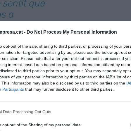
 sentit que
s a
laris que a
presa.cat -
Do Not Process My Personal Information
rvei"
to opt-out of the sale, sharing to third parties, or processing of your per
formation for targeted advertising by us, please use the below opt-out s
es per a les eleccions al Parlament de Catalunya
r selection. Please note that after your opt-out request is processed y
uria de tenir en compte l’executiu que sorgeixi de
eing interest-based ads based on personal information utilized by us or
ura, a la simplificació li hem atorgat prioritat u
disclosed to third parties prior to your opt-out. You may separately opt-
losure of your personal information by third parties on the IAB’s list of
eball patronal amb les administracions pel gran
. This information may also be disclosed by us to third parties on the
IA
empresarial, però també en el desenvolupament del
Participants
that may further disclose it to other third parties.
dicadors com l’
European Quality of Government
stra que Catalunya està a la cua de les regions
e govern. O el
Rànquing de Competitivitat 2023
de
l Data Processing Opt Outs
gons el qual en els darrers cinc anys, España ha
o opt-out of the Sharing of my personal data.
51 d’un total de 64 economies analitzades, en