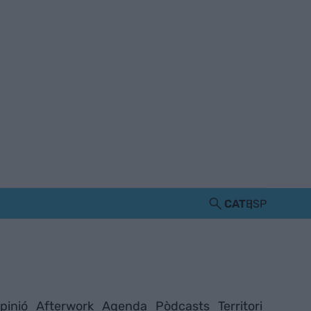
CAT
ESP
pinió
Afterwork
Agenda
Pòdcasts
Territori