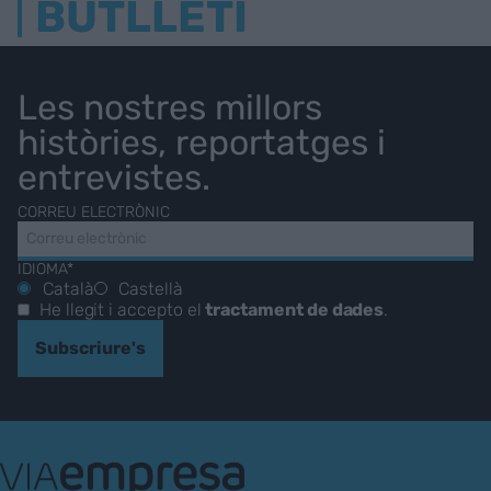
BUTLLETÍ
Les nostres millors
històries, reportatges i
entrevistes.
CORREU ELECTRÒNIC
IDIOMA*
Català
Castellà
He llegit i accepto el
tractament de dades
.
Subscriure's