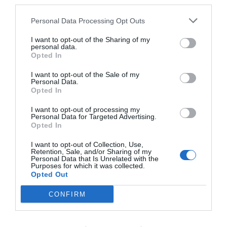
third parties.
usar a fons les noves tecnologies.
Personal Data Processing Opt Outs
L’objectiu és aconseguir, ara i en el futur, una
I want to opt-out of the Sharing of my
personal data.
societat de progrés econòmic i social,
Opted In
cohesionada, que minimitzi les desigualtats i
I want to opt-out of the Sale of my
faciliti la integració dels nouvinguts a la societat
Personal Data.
catalana. Catalunya s’està envellint, per això
Opted In
necessita anticipar-se als canvis i prendre
I want to opt-out of processing my
Personal Data for Targeted Advertising.
decisions que ens garanteixin un futur de
Opted In
benestar.
I want to opt-out of Collection, Use,
Retention, Sale, and/or Sharing of my
Personal Data that Is Unrelated with the
Purposes for which it was collected.
Afegir
VIA Empresa
com a font preferida de
Opted Out
Google de forma gratuïta
Estigues informat amb les últimes notícies d'actualitat
CONFIRM
ACTIVAR ARA