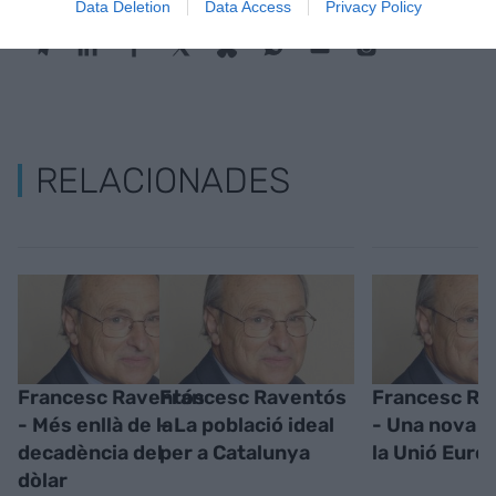
Data Deletion
Data Access
Privacy Policy
RELACIONADES
Francesc Raventós
Francesc Raventós
Francesc Ra
- Més enllà de la
- La població ideal
- Una nova e
decadència del
per a Catalunya
la Unió Euro
dòlar