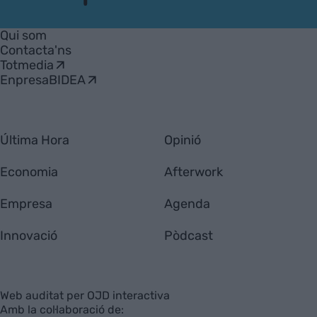
VIA
Empresa
Qui som
Contacta'ns
Totmedia
EnpresaBIDEA
Última Hora
Opinió
Economia
Afterwork
Empresa
Agenda
Innovació
Pòdcast
Web auditat per OJD interactiva
Amb la col·laboració de: