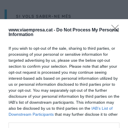
SI VOLS SABER-NE MÉS
www.viaempresa.cat -
Do Not Process My Personal
Information
If you wish to opt-out of the sale, sharing to third parties, or
processing of your personal or sensitive information for
targeted advertising by us, please use the below opt-out
section to confirm your selection. Please note that after your
Oriol Montanyà-La senyora mandra
opt-out request is processed you may continue seeing
interest-based ads based on personal information utilized by
us or personal information disclosed to third parties prior to
your opt-out. You may separately opt-out of the further
Tanmateix, com en tantes altres qüestions
disclosure of your personal information by third parties on the
vinculades al
management
, no n’hi ha prou amb
IAB’s list of downstream participants. This information may
also be disclosed by us to third parties on the
IAB’s List of
apel·lar al sentit comú; el que realment compta és
Downstream Participants
that may further disclose it to other
la pràctica comuna. Per això és important que les
third parties.
organitzacions construeixin espais, rutines i