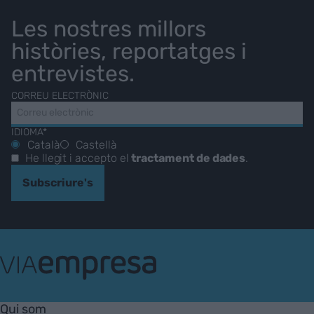
Les nostres millors
històries, reportatges i
entrevistes.
CORREU ELECTRÒNIC
IDIOMA*
Català
Castellà
He llegit i accepto el
tractament de dades
.
Subscriure's
VIA
Empresa
Qui som