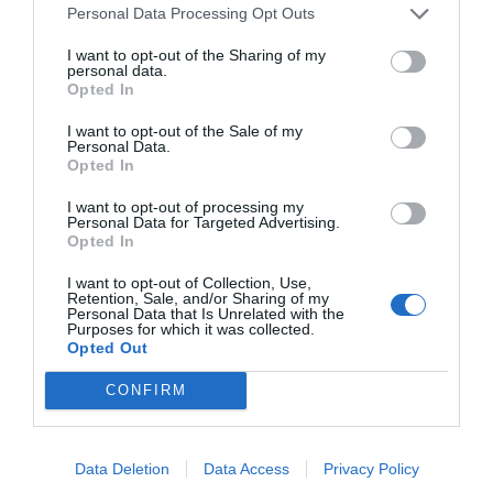
Personal Data Processing Opt Outs
dinàmiques que afavoreixin la possibilitat de
donar aquest
feedback
positiu de manera natural
I want to opt-out of the Sharing of my
personal data.
i recurrent. I aquí convé no oblidar un dels
Opted In
principis més sòlids de la funció directiva: que la
I want to opt-out of the Sale of my
felicitació es fa en públic i la reprimenda en privat,
Personal Data.
mai a l’inrevés. Per què? Doncs per un altre pilar
Opted In
fonamental del lideratge: el que es reconeix, es
I want to opt-out of processing my
repeteix.
Personal Data for Targeted Advertising.
Opted In
I want to opt-out of Collection, Use,
Retention, Sale, and/or Sharing of my
Afegir
VIA Empresa
com a font preferida de
Personal Data that Is Unrelated with the
Google de forma gratuïta
Purposes for which it was collected.
Estigues informat amb les últimes notícies d'actualitat
Opted Out
ACTIVAR ARA
CONFIRM
Data Deletion
Data Access
Privacy Policy