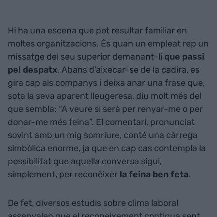
Hi ha una escena que pot resultar familiar en
moltes organitzacions. És quan un empleat rep un
missatge del seu superior demanant-li
que passi
pel despatx
. Abans d’aixecar-se de la cadira, es
gira cap als companys i deixa anar una frase que,
sota la seva aparent lleugeresa, diu molt més del
que sembla: “A veure si serà per renyar-me o per
donar-me més feina”. El comentari, pronunciat
sovint amb un mig somriure, conté una càrrega
simbòlica enorme, ja que en cap cas contempla la
possibilitat que aquella conversa sigui,
simplement, per reconèixer
la feina ben feta
.
De fet, diversos estudis sobre clima laboral
assenyalen que el reconeixement continua sent