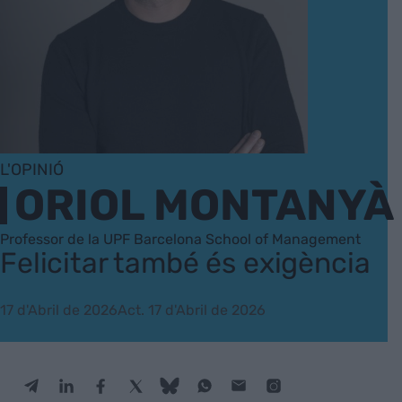
L'OPINIÓ
ORIOL MONTANYÀ
Professor de la UPF Barcelona School of Management
Felicitar també és exigència
17 d'Abril de 2026
Act. 17 d'Abril de 2026