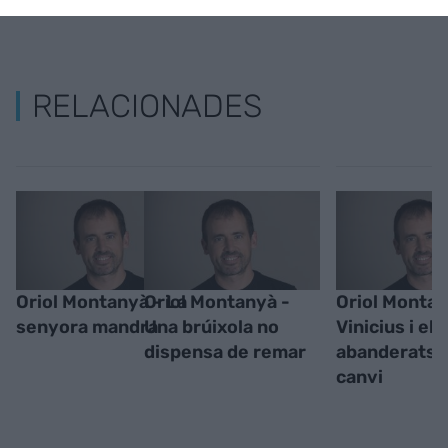
RELACIONADES
Oriol Montanyà - La
Oriol Montanyà -
Oriol Montan
senyora mandra
Una brúixola no
Vinicius i els
dispensa de remar
abanderats 
canvi