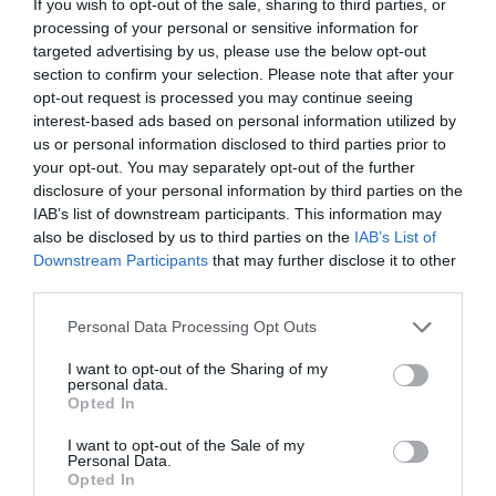
If you wish to opt-out of the sale, sharing to third parties, or
processing of your personal or sensitive information for
targeted advertising by us, please use the below opt-out
Els inconvenients per a Hongria d’entrar a l’euro
section to confirm your selection. Please note that after your
passen per la pèrdua de la política monetària
opt-out request is processed you may continue seeing
pròpia, és a dir, de la capacitat de fixar
interest-based ads based on personal information utilized by
individualment el tipus d’interès. El canvi de
us or personal information disclosed to third parties prior to
your opt-out. You may separately opt-out of the further
moneda també pot comportar un augment del
disclosure of your personal information by third parties on the
cost de la vida, tal com s’ha observat en altres
IAB’s list of downstream participants. This information may
països quan han passat per aquest procés de
also be disclosed by us to third parties on the
IAB’s List of
Downstream Participants
that may further disclose it to other
transició. Finalment, l’adopció d’una moneda forta
third parties.
com l’euro pot accelerar les tensions dels sectors
econòmics menys competitius.
Personal Data Processing Opt Outs
I want to opt-out of the Sharing of my
personal data.
Vista, però, l’experiència recent de les crisis de la
Opted In
covid i de la guerra d’Ucraïna, els avantatges de
I want to opt-out of the Sale of my
l’euro clarament pesen més que els inconvenients
Personal Data.
per al nou govern hongarès.
Opted In