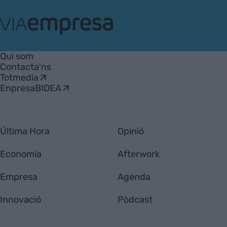
VIA
Empresa
Qui som
Contacta'ns
Totmedia
EnpresaBIDEA
Última Hora
Opinió
Economia
Afterwork
Empresa
Agenda
Innovació
Pòdcast