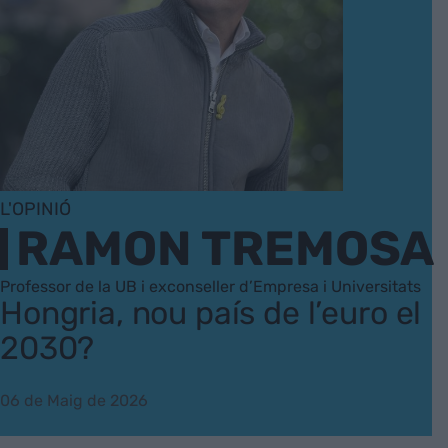
L'OPINIÓ
RAMON TREMOSA
Professor de la UB i exconseller d’Empresa i Universitats
Hongria, nou país de l’euro el
2030?
06 de Maig de 2026