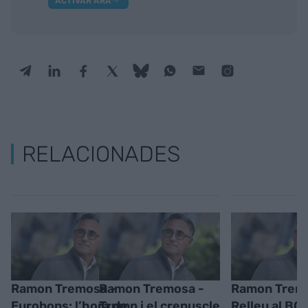
ACTIVAR ARA
RELACIONADES
Ramon Tremosa -
Ramon Tremosa -
Ramon Trem
Eurobons: l’hora de
Trump i el crepuscle
Relleu al BCE