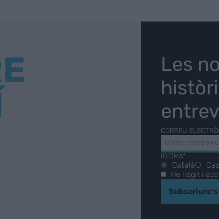
RE
Les no
històr
Í
entrev
CORREU ELECTRÒ
IDIOMA*
Català
Cas
He llegit i ac
Subscriure's