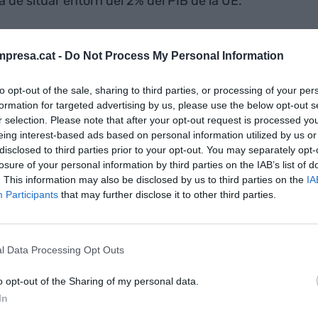
 de situar entorn del 2% del PIB de la UE.
l centre
presa.cat -
Do Not Process My Personal Information
ue el
to opt-out of the sale, sharing to third parties, or processing of your per
 de situar
formation for targeted advertising by us, please use the below opt-out s
IB de la UE
r selection. Please note that after your opt-out request is processed y
eing interest-based ads based on personal information utilized by us or
disclosed to third parties prior to your opt-out. You may separately opt-
losure of your personal information by third parties on the IAB’s list of
quin ha de ser s’importa global del pressupost i
. This information may also be disclosed by us to third parties on the
IA
diversos programes. Sembla clar, que els recursos
Participants
that may further disclose it to other third parties.
icients, i, com els acords s’han d’aprovar per
ita i amenaces de bloqueig per part dels països. La
 es disposes de més recursos. D’on podrien sortir?
l Data Processing Opt Outs
re retallar alguns dels programes actuals,
o opt-out of the Sharing of my personal data.
 estats membres, recórrer a l’endeutament o
In
a UE. Res no és fàcil. Molts països ja han de