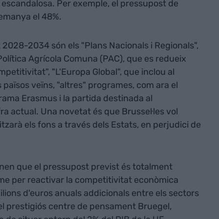
s escandalosa. Per exemple, el pressupost de
Alemanya el 48%.
 2028-2034 són els "Plans Nacionals i Regionals",
a Política Agrícola Comuna (PAC), que es redueix
etitivitat", "L'Europa Global", que inclou al
 països veïns, "altres" programes, com ara el
ama Erasmus i la partida destinada al
ra actual. Una novetat és que Brussel·les vol
litzarà els fons a través dels Estats, en perjudici de
nen que el pressupost previst és totalment
me per reactivar la competitivitat econòmica
ons d'euros anuals addicionals entre els sectors
del prestigiós centre de pensament Bruegel,