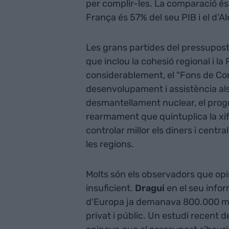
per complir-les. La comparació é
França és 57% del seu PIB i el d’
Les grans partides del pressupost
que inclou la cohesió regional i l
considerablement, el "Fons de Comp
desenvolupament i assistència als
desmantellament nuclear, el progr
rearmament que quintuplica la xif
controlar millor els diners i centra
les regions.
Molts són els observadors que opi
insuficient.
Dragui
en el seu infor
d'Europa ja demanava 800.000 mili
privat i públic. Un estudi recent 