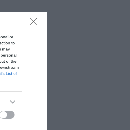
sonal or
ection to
ou may
 personal
out of the
 downstream
B’s List of