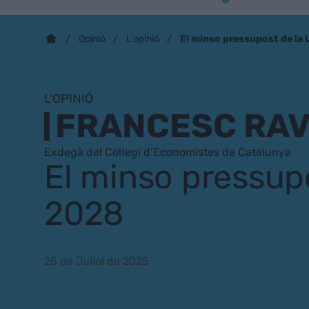
El minso pressupost de la
Opinió
L'opinió
L'OPINIÓ
FRANCESC RA
Exdegà del Col·legi d’Economistes de Catalunya
El minso pressup
2028
25 de Juliol de 2025