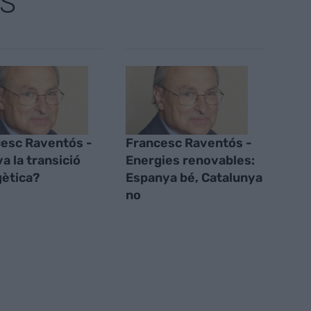
S
esc Raventós -
Francesc Raventós -
a la transició
Energies renovables:
ètica?
Espanya bé, Catalunya
no