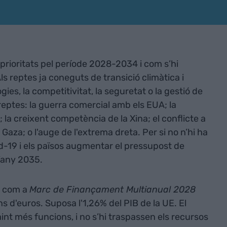
 prioritats pel període 2028-2034 i com s’hi
ls reptes ja coneguts de transició climàtica i
ogies, la competitivitat, la seguretat o la gestió de
 reptes: la guerra comercial amb els EUA; la
 la creixent competència de la Xina; el conflicte a
 Gaza; o l'auge de l'extrema dreta. Per si no n’hi ha
id-19 i els països augmentar el pressupost de
l’any 2035.
t com a
Marc de Finançament Multianual 2028
s d'euros. Suposa l'1,26% del PIB de la UE. El
nt més funcions, i no s’hi traspassen els recursos