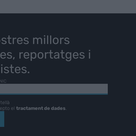
stres millors
ies, reportatges i
istes.
NIC
tellà
cepto el
tractament de dades
.