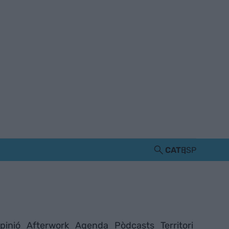
CAT
ESP
pinió
Afterwork
Agenda
Pòdcasts
Territori