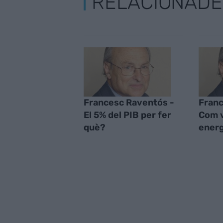
RELACIONADE
Francesc Raventós -
Franc
El 5% del PIB per fer
Com v
què?
energ