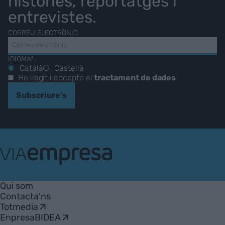
històries, reportatges i
entrevistes.
CORREU ELECTRÒNIC
IDIOMA*
Català
Castellà
He llegit i accepto el
tractament de dades
.
Subscriure's
VIA
Empresa
Qui som
Contacta'ns
Totmedia
EnpresaBIDEA