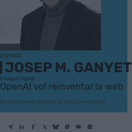
L'OPINIÓ
JOSEP M. GANYET
Etnògraf digital
OpenAI vol reinventar la web
23 d'Octubre de 2025
Act. 23 d'Octubre de 2025