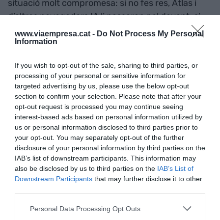
situació molt compromesa: si no fes res, Atlas i
d’altres navegadors IA li passaran pel davant; si
fes el mateix i seguís a roda, canibalitzaria el seu
www.viaempresa.cat -
Do Not Process My Personal
model de negoci.
Information
If you wish to opt-out of the sale, sharing to third parties, or
També
Apple
podria veure’s pressionada. El seu
processing of your personal or sensitive information for
navegador,
Safari
, no ofereix cap mena
targeted advertising by us, please use the below opt-out
section to confirm your selection. Please note that after your
d’assistent intel·ligent integrat (Apple ha entrat
opt-out request is processed you may continue seeing
tard i malament a la cursa de la IA). Si Atlas té èxit
interest-based ads based on personal information utilized by
i apareixen versions per a iPhone, iPad o, si al Mac
us or personal information disclosed to third parties prior to
substitueix Safari, Apple es veuria empesa a
your opt-out. You may separately opt-out of the further
disclosure of your personal information by third parties on the
contracor a incorporar funcionalitats d’IA dins el
IAB’s list of downstream participants. This information may
seu navegador.
also be disclosed by us to third parties on the
IAB’s List of
Downstream Participants
that may further disclose it to other
third parties.
L’arribada d’Atlas intensifica la “guerra dels
navegadors amb IA”, on ja competien altres
Personal Data Processing Opt Outs
jugadors: Microsoft amb
Edge+Bing Chat
,