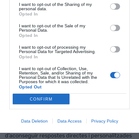
I want to opt-out of the Sharing of my
startups com
Perplexity
amb el seu
Comet
, o
personal data.
Opted In
navegadors independents com
Brave
i
Opera
que han anat afegint capacitats d’IA als seus
I want to opt-out of the Sale of my
Personal Data.
productes. OpenAI, però, té l’avantatge de la
Opted In
marca ChatGPT i amb una integració total des del
I want to opt-out of processing my
disseny. Si Atlas es consolida, podria robar usuaris
Personal Data for Targeted Advertising.
Opted In
no només a Chrome, sinó també als navegadors
petits que fins ara atreien els entusiastes de la IA.
I want to opt-out of Collection, Use,
Retention, Sale, and/or Sharing of my
Personal Data that Is Unrelated with the
Purposes for which it was collected.
I si no vull fer servir un navegador amb IA perquè
Opted Out
no va amb mi? Tinc males notícies. Més enllà de la
CONFIRM
rivalitat empresarial, Atlas i la resta de
navegadors de nova generació podrien tenir
efectes profunds en la pròpia web tal com la
Data Deletion
Data Access
Privacy Policy
coneixem. Si els usuaris abracem la idea
d’aconseguir respostes directes i personalitzades