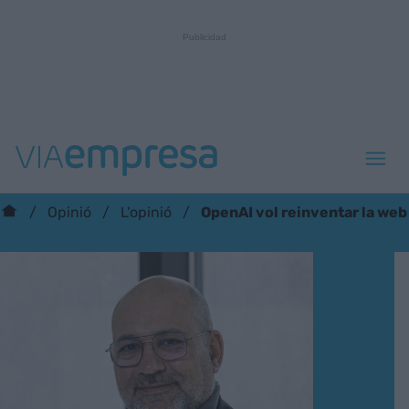
OpenAI vol reinventar la web
Opinió
L'opinió