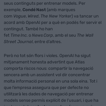
seus continguts per entrenar models. Per
exemple,
Condé Nast
(amb marques
com
Vogue
,
Wired
,
The New Yorker
) va tancar un
acord amb OpenAI per a què en podés fer servir el
contingut. També ho han
fet
Time Inc.
o
News Corp
, amb el seu
The Wall
Street Journal
, entre d’altres.
Però no tot són flors i violes. OpenAI ha sigut
mitjanament honesta advertint que Atlas
comporta riscos nous: compartir la navegació
sencera amb un assistent vol dir concentrar
molta informació personal en una sola eina. Tot i
que l’empresa assegura que per defecte no
utilitzarà les dades de navegació per entrenar
models sense permís explícit de l’usuari, i que ha