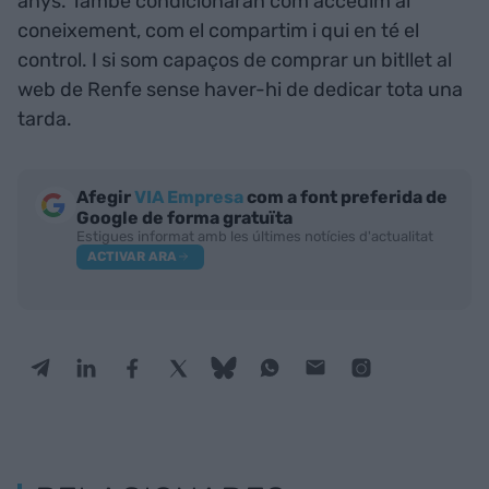
anys. També condicionaran com accedim al
coneixement, com el compartim i qui en té el
control. I si som capaços de comprar un bitllet al
web de Renfe sense haver-hi de dedicar tota una
tarda.
Afegir
VIA Empresa
com a font preferida de
Google de forma gratuïta
Estigues informat amb les últimes notícies d'actualitat
ACTIVAR ARA