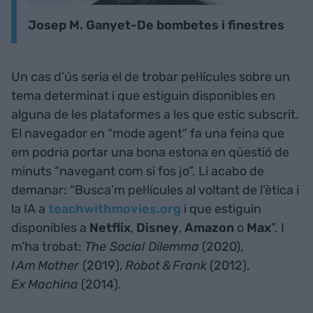
Josep M. Ganyet-De bombetes i finestres
Un cas d’ús seria el de trobar pel·lícules sobre un
tema determinat i que estiguin disponibles en
alguna de les plataformes a les que estic subscrit.
El navegador en “mode agent” fa una feina que
em podria portar una bona estona en qüestió de
minuts “navegant com si fos jo”. Li acabo de
demanar: “Busca’m pel·lícules al voltant de l’ètica i
la IA a
teachwithmovies.org
i que estiguin
disponibles a
Netflix
,
Disney
,
Amazon
o
Max
”. I
m’ha trobat:
The Social Dilemma
(2020),
I Am Mother
(2019),
Robot & Frank
(2012),
Ex Machina
(2014).