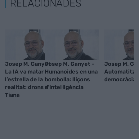
RELACIONADES
Josep M. Ganyet -
Josep M. Ganyet -
Josep M. Ga
La IA va matar
Humanoides en una
Automatitzar
l’estrella de la
bombolla: lliçons
democràcia
realitat: drons a
d'intel·ligència
Tiana