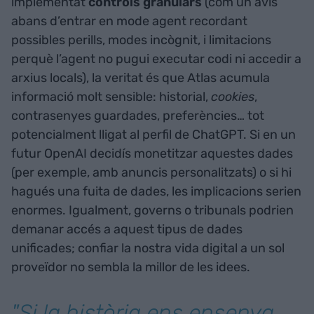
implementat
controls granulars
(com un avís
abans d’entrar en mode agent recordant
possibles perills, modes incògnit, i limitacions
perquè l’agent no pugui executar codi ni accedir a
arxius locals), la veritat és que Atlas acumula
informació molt sensible: historial,
cookies
,
contrasenyes guardades, preferències… tot
potencialment lligat al perfil de ChatGPT. Si en un
futur OpenAI decidís monetitzar aquestes dades
(per exemple, amb anuncis personalitzats) o si hi
hagués una fuita de dades, les implicacions serien
enormes. Igualment, governs o tribunals podrien
demanar accés a aquest tipus de dades
unificades; confiar la nostra vida digital a un sol
proveïdor no sembla la millor de les idees.
"Si la història ens ensenya