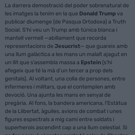
La darrera demostració del poder sobrenatural de
les imatges la tenim en la que
Donald Trump
va
publicar diumenge (de Pasqua Ortodoxa) a Truth
Social. S'hi veu un Trump amb túnica blanca i
mantell vermell —abillament que recorda
representacions de
Jesucrist
— que guareix amb
una llum galàctica a les mans un malalt ajagut en
un llit que s'assembla massa a
Epstein
(s’hi
afegeix que té la mà d’un tercer a prop dels
genitals). Al voltant, una colla de persones, entre
infermeres i militars, que el contemplen amb
devoció. Una ajunta les mans en senyal de
pregària. Al fons, la bandera americana, l'Estàtua
de la Llibertat, àguiles, avions de combat i unes
figures espectrals a mig camí entre soldats i
superherois ascendint cap a una llum celestial. Si