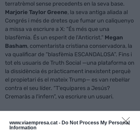
terratrèmol sense precedents en la seva base.
Marjorie Taylor Greene
, la seva antiga aliada al
Congrés i més de dretes que fumar un caliquenyo
a missa va escriure a X: “És més que una
blasfèmia. És un esperit de l'Anticrist.”
Megan
Basham
, comentarista cristiana conservadora, la
va qualificar de “blasfèmia ESCANDALOSA”. Fins i
tot els usuaris de Truth Social —una plataforma on
la dissidència és pràcticament inexistent perquè
el propietari és el mateix Trump— es van rebel·lar
contra el seu líder. “T’equipares a Jesús?
Cremaràs a l'infern”, va escriure un usuari.
El poder sobrenatural de la imatge va anar a més.
www.viaempresa.cat -
Do Not Process My Personal
Giorgia Meloni
, la primera ministra italiana i una
Information
de les poques líders europees que havia