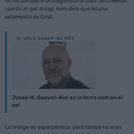
no fos perquè el protagonista té color de
Cheetos
i porta un gat al cap, hom diria que és una
estampeta de Crist.
SI VOLS SABER-NE MÉS
Josep M. Ganyet-Així en la terra com en el
cel
La imatge és esperpèntica, però també ho eren