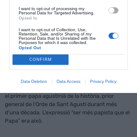
l'Església catòlica. Un Papa que, com a
Robert
I want to opt-out of processing my
Francis Prevost
, és llicenciat en matemàtiques
Personal Data for Targeted Advertising.
Opted In
per la
Universitat de Villanova
—on va entrar pel
programa de física—, expert en dret canònic i el
I want to opt-out of Collection, Use,
Retention, Sale, and/or Sharing of my
primer nord-americà a seure a la cadira de
Sant
Personal Data that Is Unrelated with the
Purposes for which it was collected.
Pere
. No és que ser Papa et faci automàticament
Opted Out
superior, però el contrast entre un
hillbilly
CONFIRM
reconvertit —no ho dic jo, ho diu Vance al seu
llibre— i un pontífex matemàtic i canonista resulta
xocant. Un home que es va convertir al
Data Deletion
Data Access
Privacy Policy
catolicisme el 2019 invocant
Sant Agustí
davant
el primer papa agustinià de la història, prior
general de l'Orde de Sant Agustí durant més
d'una dècada. L’expressió “ser més papista que el
Papa” era això.