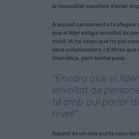
la necessitat constant d’estar di
A aquest cansament s’hi afegeix so
que el líder estigui envoltat de p
nivell. Hi ha coses que no pot comp
seus col·laboradors, i d’altres qu
dramàtica, però també pesa.
"Encara que el líder
envoltat de person
té amb qui parlar d
nivell"
Aquest és un dels punts cecs del 