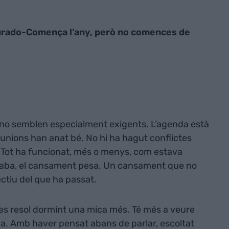
urado-Comença l’any, però no comences de
a, no semblen especialment exigents. L’agenda està
unions han anat bé. No hi ha hagut conflictes
. Tot ha funcionat, més o menys, com estava
a s’acaba, el cansament pesa. Un cansament que no
ctiu del que ha passat.
e es resol dormint una mica més. Té més a veure
na. Amb haver pensat abans de parlar, escoltat