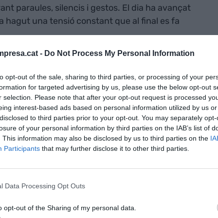
nt paraules, silencis i gestos. El dia ha avançat
a hagut una tensió constant que al final es fa
presa.cat -
Do Not Process My Personal Information
tives,
to opt-out of the sale, sharing to third parties, or processing of your per
ons i pors"
formation for targeted advertising by us, please use the below opt-out s
r selection. Please note that after your opt-out request is processed y
eing interest-based ads based on personal information utilized by us or
persones que lideren amb consciència. Persones
disclosed to third parties prior to your opt-out. You may separately opt-
eaccionar en calent, a no descarregar cap avall la
losure of your personal information by third parties on the IAB’s list of
. This information may also be disclosed by us to third parties on the
IA
en que la seva manera d’estar influeix.
Participants
that may further disclose it to other third parties.
a molta feina que no sempre es veu. Té a veure amb
amb decisions que no es poden prendre a la
l Data Processing Opt Outs
enir una mica més. Té a veure amb deixar espai
o opt-out of the Sharing of my personal data.
venir de seguida, amb acceptar que no tot es resol