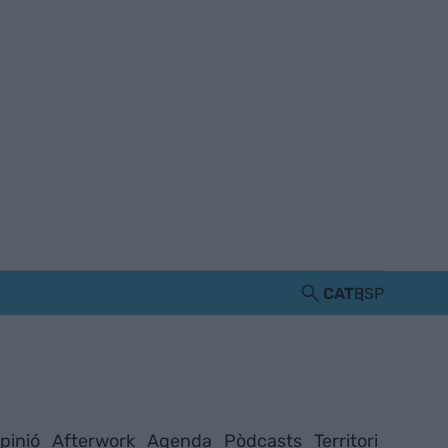
CAT
ESP
pinió
Afterwork
Agenda
Pòdcasts
Territori