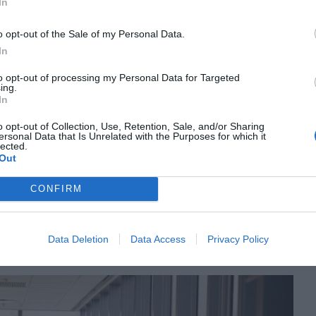
In
o opt-out of the Sale of my Personal Data.
es persones és, a més, un lloc emocionalment
In
, projectes, frustracions i pors. De vegades, també
to opt-out of processing my Personal Data for Targeted
erò hi arriben igualment. I no sempre hi ha marge
ing.
In
l filtrar, traduir, contenir. Aquesta exposició
, va sumant.
o opt-out of Collection, Use, Retention, Sale, and/or Sharing
ersonal Data that Is Unrelated with the Purposes for which it
lected.
Out
acions, això es tradueix en líders que no tanquen
minen la tensió només per alleujar el moment, que
CONFIRM
sumir responsabilitat si se’ls dona temps i
panya sense substituir i que aposta pel
Data Deletion
Data Access
Privacy Policy