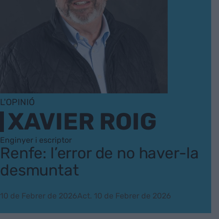
L'OPINIÓ
XAVIER ROIG
Enginyer i escriptor
Renfe: l’error de no haver-la
desmuntat
10 de Febrer de 2026
Act. 10 de Febrer de 2026