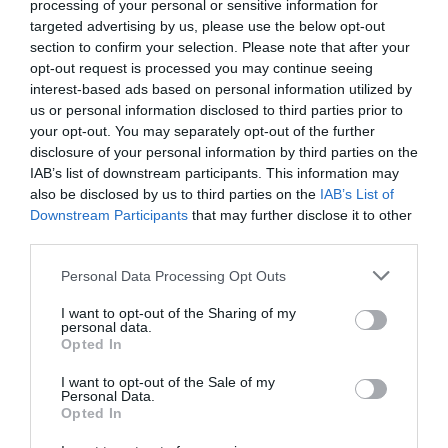
mediocre amb una protecció
processing of your personal or sensitive information for
targeted advertising by us, please use the below opt-out
als treballadors digna de
section to confirm your selection. Please note that after your
Girón de Velasco"
opt-out request is processed you may continue seeing
interest-based ads based on personal information utilized by
us or personal information disclosed to third parties prior to
your opt-out. You may separately opt-out of the further
Per tant, la feina que correspondria ara és
disclosure of your personal information by third parties on the
asseure’s tots plegats i veure com es desmunten
IAB’s list of downstream participants. This information may
Renfe i Adif al mateix temps que es munten unes
also be disclosed by us to third parties on the
IAB’s List of
noves organitzacions que funcionin. Mètodes n’hi
Downstream Participants
that may further disclose it to other
third parties.
ha diversos. A Renfe se la pot diluir obrint-la a la
competència i que fracassi. I Adif podria ser
Personal Data Processing Opt Outs
venuda a un consorci amb majoria pública, si es
I want to opt-out of the Sharing of my
vol. Però que l’agafés algú que hi entengués -
personal data.
Opted In
sense la boina de “
peón caminero
” que li va
entaforar Girón de Velasco, vull dir-. Segurament
I want to opt-out of the Sale of my
Personal Data.
n’hi ha d’altres, de mètodes. Però per a la salut
Opted In
física i mental dels catalans, algú ho hauria de