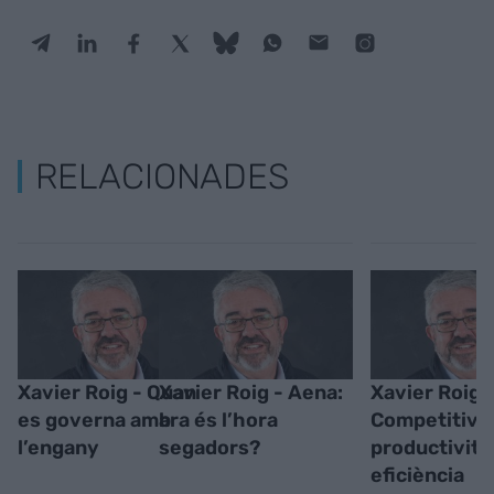
RELACIONADES
Xavier Roig - Quan
Xavier Roig - Aena:
Xavier Roig 
es governa amb
ara és l’hora
Competitivit
l’engany
segadors?
productivitat
eficiència