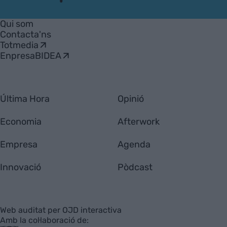
VIA
Empresa
Qui som
Contacta'ns
Totmedia
EnpresaBIDEA
Última Hora
Opinió
Economia
Afterwork
Empresa
Agenda
Innovació
Pòdcast
Web auditat per OJD interactiva
Amb la col·laboració de: