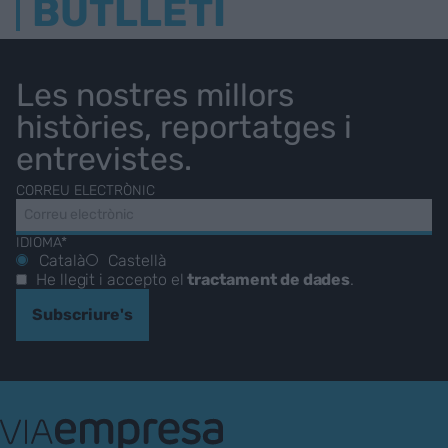
BUTLLETÍ
Les nostres millors
històries, reportatges i
entrevistes.
CORREU ELECTRÒNIC
IDIOMA*
Català
Castellà
He llegit i accepto el
tractament de dades
.
Subscriure's