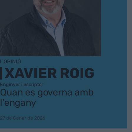
L'OPINIÓ
XAVIER ROIG
Enginyer i escriptor
Quan es governa amb
l’engany
27 de Gener de 2026