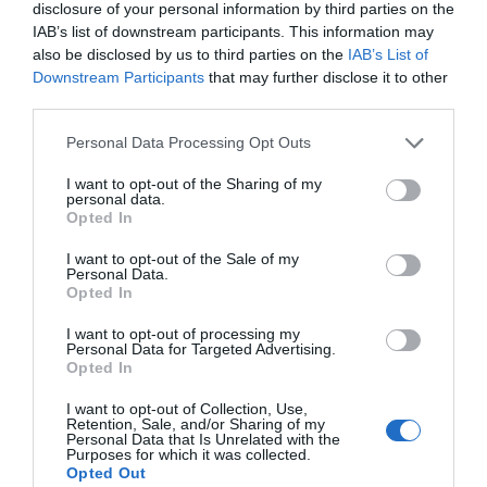
qualsevol modernitat. Un populisme que els
disclosure of your personal information by third parties on the
catalans aplaudim com el babau que aplaudeix el
IAB’s list of downstream participants. This information may
also be disclosed by us to third parties on the
IAB’s List of
pallasso
tonto
quan s’estimba. Amb una
Downstream Participants
that may further disclose it to other
diferència: els que ens estimbem som nosaltres.
third parties.
Personal Data Processing Opt Outs
Per cert, es demostra, un cop més, la censura als
nostres mitjans. Quan s’entrevista els usuaris que
I want to opt-out of the Sharing of my
personal data.
han quedat atrapats a una de les estacions de
Opted In
tren corresponent tots són educats, no surt cap
I want to opt-out of the Sale of my
indignat que, fora de si, esmenti la mare dels que
Personal Data.
Opted In
governen. I jo els asseguro que, per pura llei de
probabilitats, aquest individu existeix. I l’han
I want to opt-out of processing my
Personal Data for Targeted Advertising.
entrevistat. Però en censuren l’entrevista.
Opted In
I want to opt-out of Collection, Use,
En resum, una setmana per emmarcar amb un
Retention, Sale, and/or Sharing of my
Personal Data that Is Unrelated with the
rètol gran molt gran tot Catalunya: “Si ets burro,
Purposes for which it was collected.
Opted Out
menja palla!”.