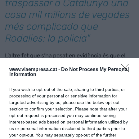
traspassar a Catalunya una
cosa mil milions de vegades
més complicada que
Rodalies: la policia"
L’altre fet que s’ha posat en evidència és que el
millor que ens podria passar és que
Abertis
www.viaempresa.cat -
Do Not Process My Personal
tornés a gestionar les autopistes i que aquestes
Information
tornessin al que ha dictat la
Unió Europea
(UE):
ser vies de pagament. Avui la degradació de la
If you wish to opt-out of the sale, sharing to third parties, or
processing of your personal or sensitive information for
infraestructura és evident: el fet de tenir
targeted advertising by us, please use the below opt-out
autopistes gratuïtes -les que Europa no es pot
section to confirm your selection. Please note that after your
permetre, però nosaltres sí- és inaudit i fruit del
opt-out request is processed you may continue seeing
populisme llatinoamericà amb què governa
interest-based ads based on personal information utilized by
us or personal information disclosed to third parties prior to
Sánchez. Un populisme descordat i allunyat de
your opt-out. You may separately opt-out of the further