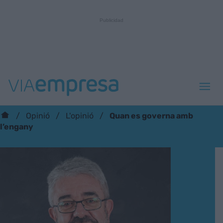
Quan es governa amb
Opinió
L'opinió
l’engany