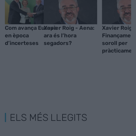
Com avança Europa
Xavier Roig - Aena:
Xavier Roig 
en època
ara és l’hora
Finançament
d’incerteses
segadors?
soroll per
pràcticamen
ELS MÉS LLEGITS