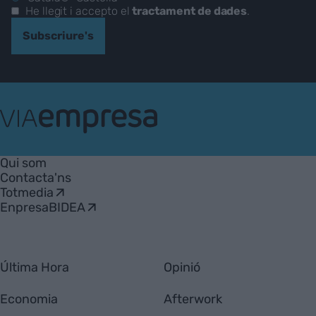
He llegit i accepto el
tractament de dades
.
Subscriure's
VIA
Empresa
Qui som
Contacta'ns
Totmedia
EnpresaBIDEA
Última Hora
Opinió
Economia
Afterwork