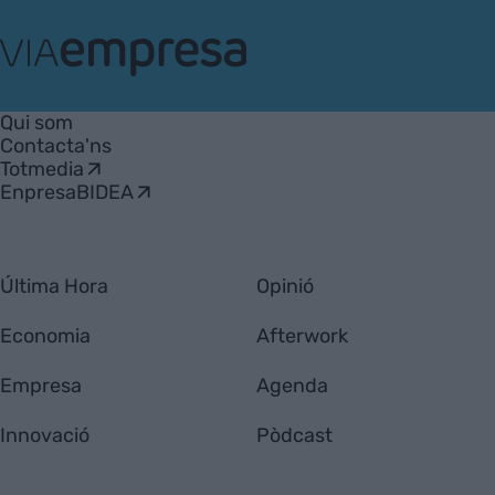
VIA
Empresa
Qui som
Contacta'ns
Totmedia
EnpresaBIDEA
Última Hora
Opinió
Economia
Afterwork
Empresa
Agenda
Innovació
Pòdcast