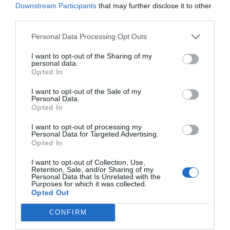
Downstream Participants
that may further disclose it to other
Ara cobra especial valor el traspàs de la policia. La
third parties.
creació dels
Mossos d’Esquadra
. Una persona
que hi va ser em va explicar que un
Personal Data Processing Opt Outs
comandament de la
Policia Nacional
li va dir que
I want to opt-out of the Sharing of my
personal data.
aquell traspàs només tindria lloc “passant per
Opted In
sobre el seu cadàver”. Però es va fer. És clar que,
I want to opt-out of the Sale of my
aleshores, els polítics que manaven aquí no tenien
Personal Data.
l’amo allí. I el fet, pesa.
Opted In
I want to opt-out of processing my
Personal Data for Targeted Advertising.
"Un dels orígens del
Opted In
fatalisme -tan habitual entre
I want to opt-out of Collection, Use,
Retention, Sale, and/or Sharing of my
els pobles hispanitzats- és
Personal Data that Is Unrelated with the
Purposes for which it was collected.
Opted Out
que res canvia"
CONFIRM
Si busquem al diccionari la paraula “xantatge”