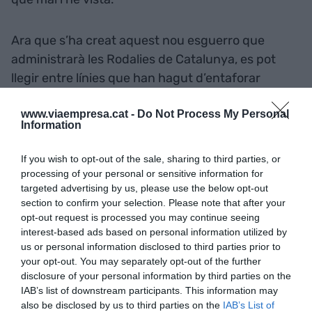
Ara que s’ha creat aquest nou esguerro que
administrarà les Rodalies de Catalunya, es pot
llegir entre línies que han hagut d’entaforar
Renfe a desgrat de tots. Llàstima, perquè la
www.viaempresa.cat -
Do Not Process My Personal
primera missió d’aquesta nova empresa de
Information
Rodalies hauria de ser contractar el servei a un
altre operador que no fos Renfe. No podrà ser així.
If you wish to opt-out of the sale, sharing to third parties, or
Almenys per un temps. Les amenaces que els
processing of your personal or sensitive information for
targeted advertising by us, please use the below opt-out
treballadors de Renfe van emprar per no fer vaga,
section to confirm your selection. Please note that after your
ara es paguen. Bé, ho pagaran els usuaris que
opt-out request is processed you may continue seeing
observaran que no ens podem desempastifar,
interest-based ads based on personal information utilized by
d’una maleïda vegada, d’aquesta xacra
us or personal information disclosed to third parties prior to
your opt-out. You may separately opt-out of the further
tardofranquista. Els malfactors continuaran
disclosure of your personal information by third parties on the
actius en forma de quintacolumnisme.
IAB’s list of downstream participants. This information may
also be disclosed by us to third parties on the
IAB’s List of