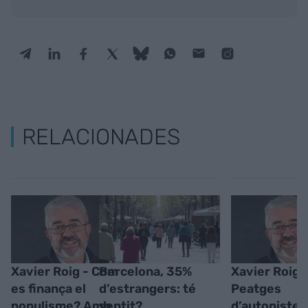
RELACIONADES
Xavier Roig - Com
Barcelona, 35%
Xavier Roig 
es finança el
d’estrangers: té
Peatges
populisme? Amb
sentit?
d’autopistes: