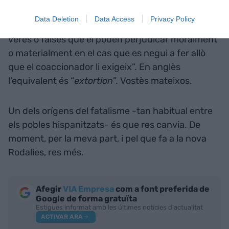
trobarem que ens diu: “Coacció que hom fa
Data Deletion
Data Access
Privacy Policy
damunt algú amenaçant-lo de manifestar coses
veres o falses que el poden perjudicar moralment
o materialment en el cas que es negui a fer allò
que el coaccionador li exigeix”. En anglès
l’equivalent és “
extortion
”. Vostès mateixos.
Un dels orígens del fatalisme -tan habitual entre
els pobles hispanitzats- és que res canvia. De
moment, per la meva part, i pel que fa a la nova
Rodalies, res més.
Afegir
VIA Empresa
com a font preferida de
Google de forma gratuïta
Estigues informat amb les últimes notícies d'actualitat
ACTIVAR ARA