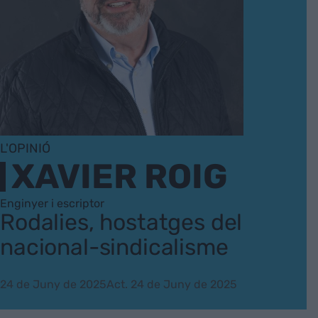
L'OPINIÓ
XAVIER ROIG
Enginyer i escriptor
Rodalies, hostatges del
nacional-sindicalisme
24 de Juny de 2025
Act. 24 de Juny de 2025