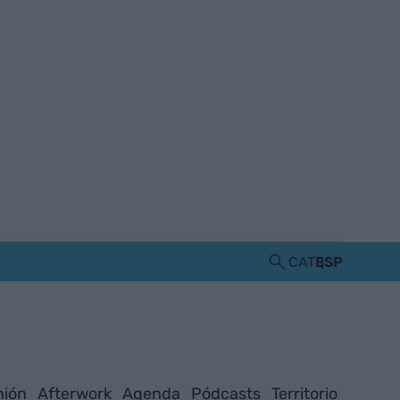
CAT
ESP
nión
Afterwork
Agenda
Pódcasts
Territorio