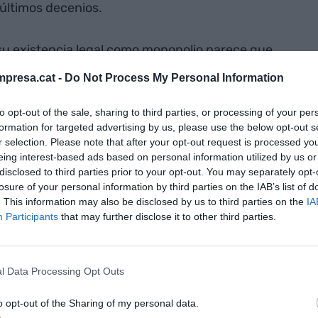
 últimos decenios.
 su existencia legal como monopolio parece que
, sin embargo, morirá matando. Al menos, a los
presa.cat -
Do Not Process My Personal Information
rtículo anterior
que, en un momento de mi vida,
ala
, que había sido presidenta de Renfe. Fue
to opt-out of the sale, sharing to third parties, or processing of your per
hacer”. Y es así. Por eso la única solución es
formation for targeted advertising by us, please use the below opt-out s
r selection. Please note that after your opt-out request is processed y
eing interest-based ads based on personal information utilized by us or
disclosed to third parties prior to your opt-out. You may separately opt-
 de esta nueva
losure of your personal information by third parties on the IAB’s list of
. This information may also be disclosed by us to third parties on the
IA
s debería ser
Participants
that may further disclose it to other third parties.
o a otro
era Renfe"
l Data Processing Opt Outs
o opt-out of the Sharing of my personal data.