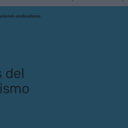
nacional-sindicalismo
 del
lismo