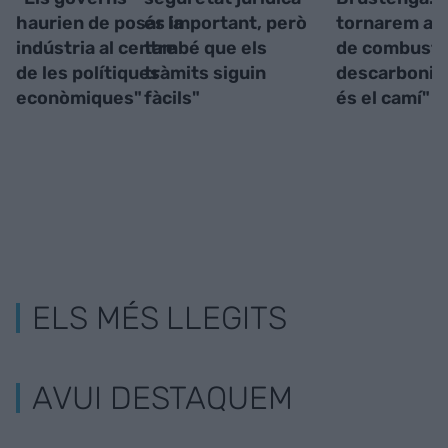
haurien de posar la
és important, però
tornarem al 
indústria al centre
també que els
de combustió
de les polítiques
tràmits siguin
descarbonit
econòmiques"
fàcils"
és el camí"
ELS MÉS LLEGITS
AVUI DESTAQUEM