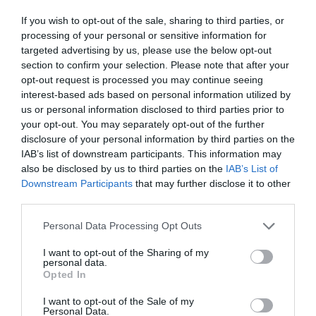
industrials, la
If you wish to opt-out of the sale, sharing to third parties, or
processing of your personal or sensitive information for
internacionalització és
targeted advertising by us, please use the below opt-out
section to confirm your selection. Please note that after your
estratègica
opt-out request is processed you may continue seeing
interest-based ads based on personal information utilized by
us or personal information disclosed to third parties prior to
Fons europeus i
your opt-out. You may separately opt-out of the further
disclosure of your personal information by third parties on the
transformació estructural
IAB’s list of downstream participants. This information may
also be disclosed by us to third parties on the
IAB’s List of
Els fons europeus han estat una eina clau per
Downstream Participants
that may further disclose it to other
third parties.
impulsar la digitalització i la descarbonització
industrial. Ara, segons Gibert, arriba el moment
Personal Data Processing Opt Outs
decisiu: “Han ajudat a fer aquest salt d’escala que
I want to opt-out of the Sharing of my
feia falta. Tot i que ha dit que encara queden
personal data.
Opted In
alguns fons per acabar de desenvolupar-se, però
ens trobem en la fase d’execució dels fons i en els
I want to opt-out of the Sale of my
Personal Data.
pròxims dos anys veurem com la indústria se’n