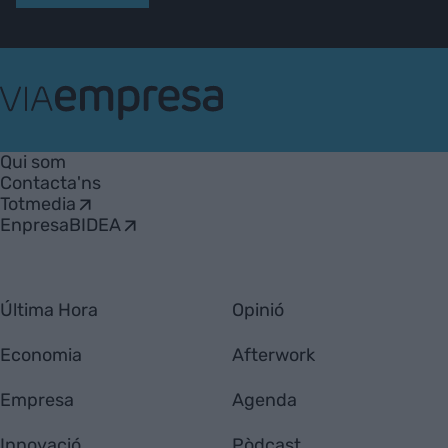
VIA
Empresa
Qui som
Contacta'ns
Totmedia
EnpresaBIDEA
Última Hora
Opinió
Economia
Afterwork
Empresa
Agenda
Innovació
Pòdcast