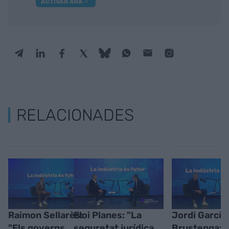
ACTIVAR ARA
RELACIONADES
Raimon Sellarès:
Eloi Planes: "La
Jordi García
"Els governs
seguretat jurídica
Brustenga: 