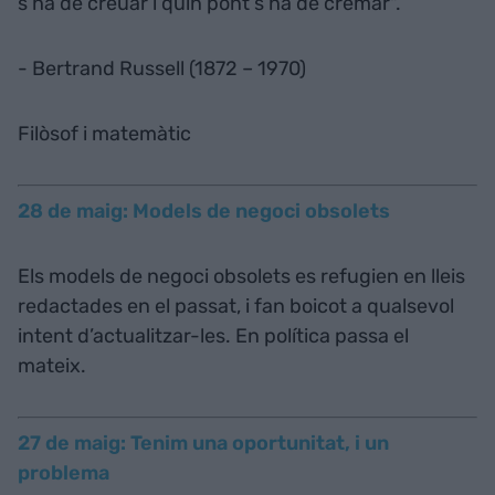
s’ha de creuar i quin pont s’ha de cremar".
- Bertrand Russell (1872 – 1970)
Filòsof i matemàtic
28 de maig: Models de negoci obsolets
Els models de negoci obsolets es refugien en lleis
redactades en el passat, i fan boicot a qualsevol
intent d’actualitzar-les. En política passa el
mateix.
27 de maig: Tenim una oportunitat, i un
problema