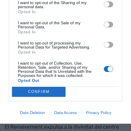
I want to opt-out of the Sharing of my
personal data.
Opted In
“L’Univers està fet d’històries, no d’àtoms”. Muriel
I want to opt-out of the Sale of my
Rukeyser (1913 – 1980), poetessa i activista
Personal Data.
política estatunidenca.
Opted In
I want to opt-out of processing my
Personal Data for Targeted Advertising.
Divendres 27 de juny: Desplaçar allò que està al
Opted In
centre, per avançar
I want to opt-out of Collection, Use,
Retention, Sale, and/or Sharing of my
Personal Data that Is Unrelated with the
Purposes for which it was collected.
Aforismes de Jorge Wagensberg:
Opted Out
CONFIRM
Copèrnic expulsa a la Terra del centre de
l’Univers.
Darwin expulsa a l’ésser humà del centre de
Data Deletion
Data Access
Privacy Policy
l’evolució.
El Renaixement expulsa a la divinitat del centre