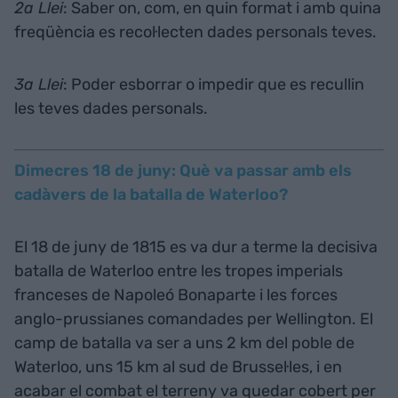
2a Llei
: Saber on, com, en quin format i amb quina
freqüència es recol·lecten dades personals teves.
3a Llei
: Poder esborrar o impedir que es recullin
les teves dades personals.
Dimecres 18 de juny: Què va passar amb els
cadàvers de la batalla de Waterloo?
El 18 de juny de 1815 es va dur a terme la decisiva
batalla de Waterloo entre les tropes imperials
franceses de Napoleó Bonaparte i les forces
anglo-prussianes comandades per Wellington. El
camp de batalla va ser a uns 2 km del poble de
Waterloo, uns 15 km al sud de Brussel·les, i en
acabar el combat el terreny va quedar cobert per