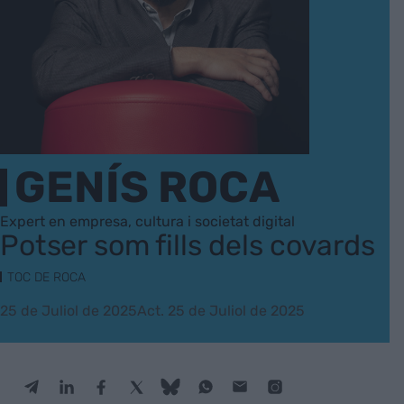
GENÍS ROCA
Expert en empresa, cultura i societat digital
Potser som fills dels covards
TOC DE ROCA
25 de Juliol de 2025
Act. 25 de Juliol de 2025