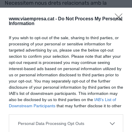
Necessitem nous drets relacionats amb la
informació: si tenim proves, hem de poder
explicar que un estat ha comès delictes.
www.viaempresa.cat -
Do Not Process My Personal
Information
If you wish to opt-out of the sale, sharing to third parties, or
Dimecres 2 de juliol: Les revolucions no són
processing of your personal or sensitive information for
quelcom sobtat
targeted advertising by us, please use the below opt-out
section to confirm your selection. Please note that after your
opt-out request is processed you may continue seeing
“La revolució és un llarg procés, no un
interest-based ads based on personal information utilized by
esdeveniment” - David Harvey (1935 - ), geògraf.
us or personal information disclosed to third parties prior to
your opt-out. You may separately opt-out of the further
disclosure of your personal information by third parties on the
Dimarts 1 de juliol: Amb robots o com robots?
IAB’s list of downstream participants. This information may
also be disclosed by us to third parties on the
IAB’s List of
Downstream Participants
that may further disclose it to other
És millor treballar amb robots que com robots.
third parties.
Personal Data Processing Opt Outs
Dilluns 30 de juny: De què està fet l’Univers?