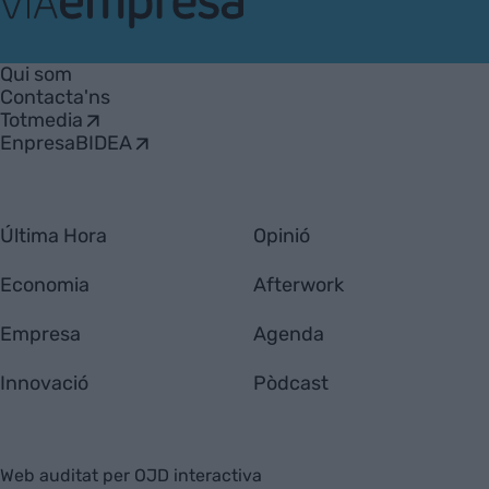
VIA
Empresa
Qui som
Contacta'ns
Totmedia
EnpresaBIDEA
Última Hora
Opinió
Economia
Afterwork
Empresa
Agenda
Innovació
Pòdcast
Web auditat per OJD interactiva