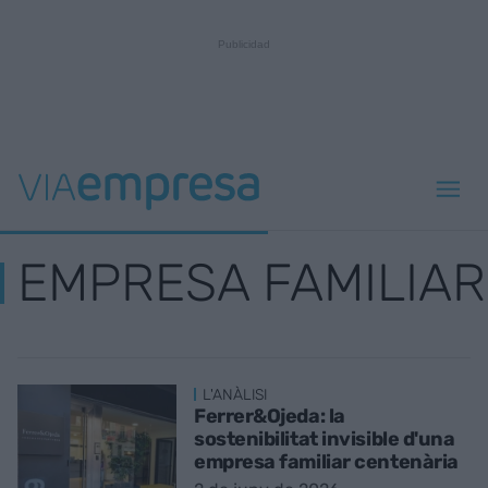
EMPRESA FAMILIAR
L'ANÀLISI
Ferrer&Ojeda: la
sostenibilitat invisible d'una
empresa familiar centenària