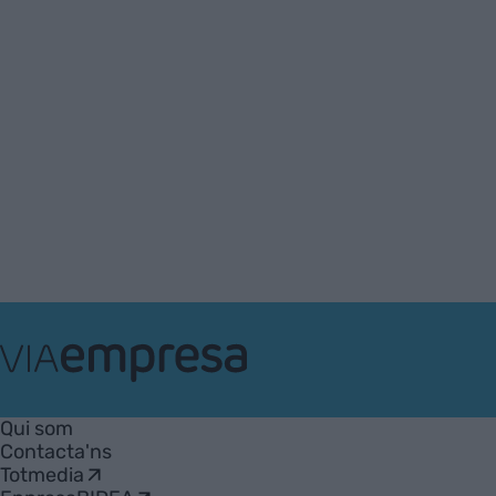
VIA
Empresa
Qui som
Contacta'ns
Totmedia