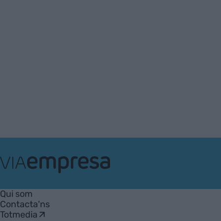
VIA
Empresa
Qui som
Contacta'ns
Totmedia