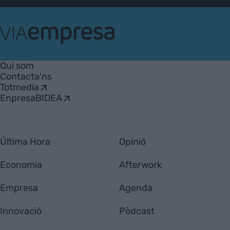
VIA
Empresa
Qui som
Contacta'ns
Totmedia
EnpresaBIDEA
Última Hora
Opinió
Economia
Afterwork
Empresa
Agenda
Innovació
Pòdcast