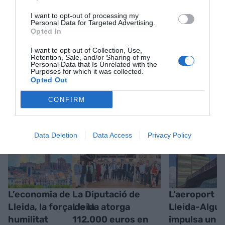
I want to opt-out of processing my
Personal Data for Targeted Advertising.
Opted In
I want to opt-out of Collection, Use,
Retention, Sale, and/or Sharing of my
Personal Data that Is Unrelated with the
Purposes for which it was collected.
Opted Out
RELACIONADES
CONFIRM
Data Deletion
Data Access
Privacy Policy
L’economia de
La Diputació de
L’aeroport d
Lleida, la força de la
Lleida atorga
Lleida-Algua
humilitat
112.000 euros en
impulsa un v