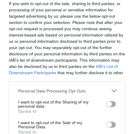
If you wish to opt-out of the sale, sharing to third parties, or
reivindicat que “la millor infraestructura que pot
processing of your personal or sensitive information for
tenir un territori és el talent que s’hi queda, el que
targeted advertising by us, please use the below opt-out
innova i el que construeix futur des d’aquí”, ha dit.
section to confirm your selection. Please note that after your
opt-out request is processed you may continue seeing
interest-based ads based on personal information utilized by
La cloenda també ha comptat amb la participació
us or personal information disclosed to third parties prior to
de la presidenta del Gremi de Construcció de les
your opt-out. You may separately opt-out of the further
Terres de Lleida,
Núria Cervós
, i del president de
disclosure of your personal information by third parties on the
IAB’s list of downstream participants. This information may
la Cambra de Contractistes d'Obres de Catalunya,
also be disclosed by us to third parties on the
IAB’s List of
Lluís Moreno
. En finalitzar la jornada, els
Downstream Participants
that may further disclose it to other
assistents han realitzat una visita a la Seu Vella,
third parties.
seguida d’un dinar.
Personal Data Processing Opt Outs
I want to opt-out of the Sharing of my
personal data.
Afegir
VIA Empresa
com a font preferida de
Opted In
Google de forma gratuïta
Estigues informat amb les últimes notícies d'actualitat
I want to opt-out of the Sale of my
ACTIVAR ARA
Personal Data.
Opted In