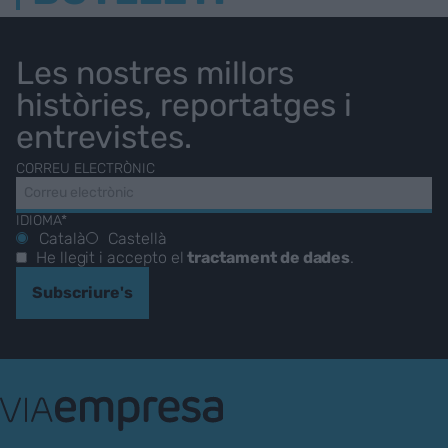
Les nostres millors
històries, reportatges i
entrevistes.
CORREU ELECTRÒNIC
IDIOMA*
Català
Castellà
He llegit i accepto el
tractament de dades
.
Subscriure's
VIA