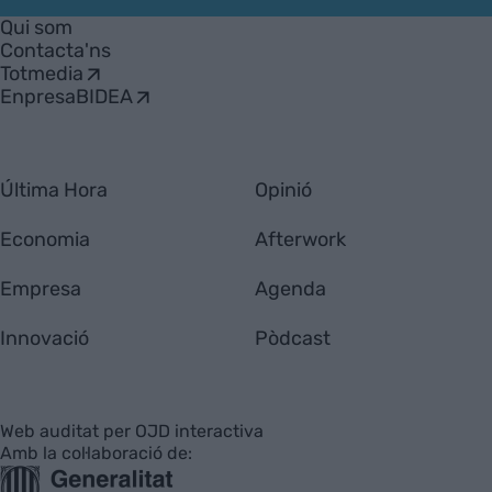
Empresa
Qui som
Contacta'ns
Totmedia
EnpresaBIDEA
Última Hora
Opinió
Economia
Afterwork
Empresa
Agenda
Innovació
Pòdcast
Web auditat per OJD interactiva
Amb la col·laboració de: