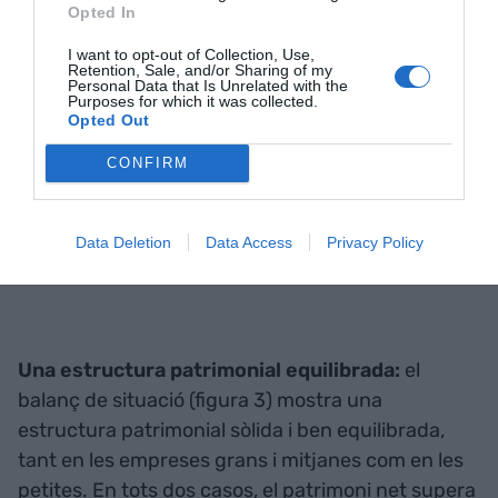
Opted In
I want to opt-out of Collection, Use,
Retention, Sale, and/or Sharing of my
Personal Data that Is Unrelated with the
Purposes for which it was collected.
Opted Out
CONFIRM
Data Deletion
Data Access
Privacy Policy
Una estructura patrimonial equilibrada:
el
balanç de situació (figura 3) mostra una
estructura patrimonial sòlida i ben equilibrada,
tant en les empreses grans i mitjanes com en les
petites. En tots dos casos, el patrimoni net supera