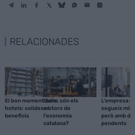
RELACIONADES
El bon moment dels
Quins són els
L’empresa ca
hotels: solidesa i
motors de
segueix mill
beneficis
l'economia
però amb de
catalana?
pendents