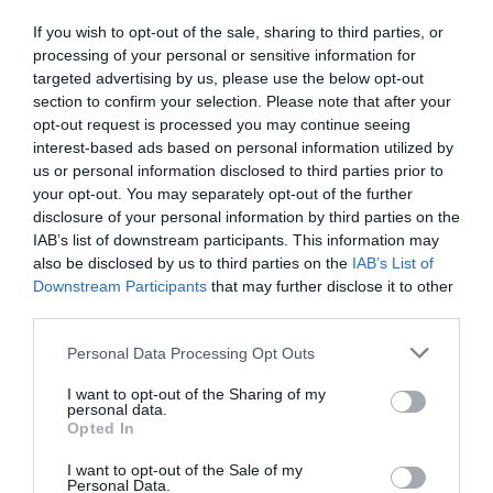
milions d'euros d'aquest deute per estalviar-se un
If you wish to opt-out of the sale, sharing to third parties, or
total acumulat de 128 milions d'interessos. I és
processing of your personal or sensitive information for
que si el 2024 la Generalitat va pagar un total de
targeted advertising by us, please use the below opt-out
section to confirm your selection. Please note that after your
1.300 milions d'interessos a l'Estat, la quitança
opt-out request is processed you may continue seeing
inicialment aprovada n'hi hauria d'estalviar un
interest-based ads based on personal information utilized by
20%, al voltant de 260 milions anuals. Més val això
us or personal information disclosed to third parties prior to
que res, però poca cosa és tot el que no sigui una
your opt-out. You may separately opt-out of the further
disclosure of your personal information by third parties on the
condonació total.
IAB’s list of downstream participants. This information may
also be disclosed by us to third parties on the
IAB’s List of
Cornuts i pagar el beure
Downstream Participants
that may further disclose it to other
third parties.
Cal remarcar que, una altra vegada, un acord
Personal Data Processing Opt Outs
establert amb els partits polítics catalans es
I want to opt-out of the Sharing of my
generalitza arreu de l'Estat amb les habituals
personal data.
Opted In
crítiques per part de l'oposició i de la resta de
comunitats de règim comú, les governades pels
I want to opt-out of the Sale of my
Personal Data.