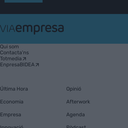
VIA
Empresa
Qui som
Contacta'ns
Totmedia
EnpresaBIDEA
Última Hora
Opinió
Economia
Afterwork
Empresa
Agenda
Innovació
Pòdcast