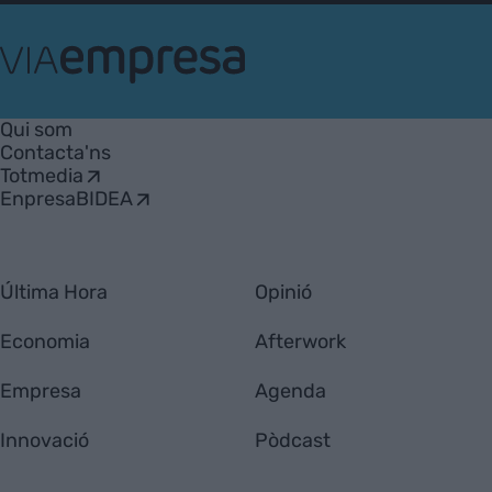
VIA
Empresa
Qui som
Contacta'ns
Totmedia
EnpresaBIDEA
Última Hora
Opinió
Economia
Afterwork
Empresa
Agenda
Innovació
Pòdcast