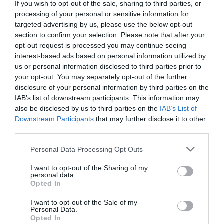
If you wish to opt-out of the sale, sharing to third parties, or
l’any, redueix pics de concentració, genera una
processing of your personal or sensitive information for
targeted advertising by us, please use the below opt-out
despesa mitjana elevada per visitant i manté una
section to confirm your selection. Please note that after your
forta connexió amb sectors d’alt valor afegit, com
opt-out request is processed you may continue seeing
els serveis professionals, la tecnologia, la recerca,
interest-based ads based on personal information utilized by
la cultura o la formació superior.
us or personal information disclosed to third parties prior to
your opt-out. You may separately opt-out of the further
disclosure of your personal information by third parties on the
El turisme de congressos
IAB’s list of downstream participants. This information may
also be disclosed by us to third parties on the
IAB’s List of
distribueix l’activitat al llarg
Downstream Participants
that may further disclose it to other
third parties.
de l’any, redueix pics de
Personal Data Processing Opt Outs
concentració, genera una
I want to opt-out of the Sharing of my
despesa mitjana elevada per
personal data.
Opted In
visitant i manté una forta
I want to opt-out of the Sale of my
connexió amb sectors d’alt
Personal Data.
Opted In