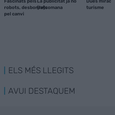
Fascinats pels
La publicitat ja no
Dues mirades
robots, desbordats
(re)comana
turisme
pel canvi
ELS MÉS LLEGITS
AVUI DESTAQUEM