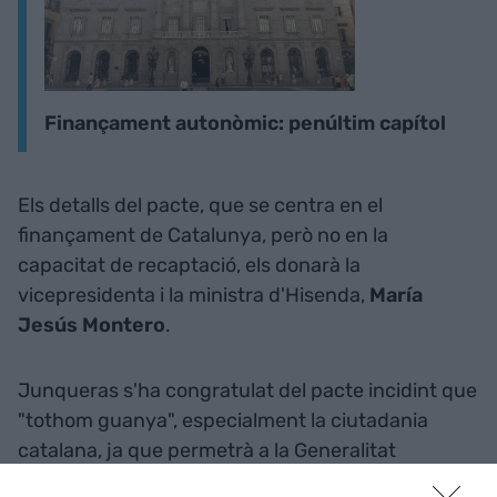
Finançament autonòmic: penúltim capítol
Els detalls del pacte, que se centra en el
finançament de Catalunya, però no en la
capacitat de recaptació, els donarà la
vicepresidenta i la ministra d'Hisenda,
María
Jesús Montero
.
Junqueras s'ha congratulat del pacte incidint que
"tothom guanya", especialment la ciutadania
catalana, ja que permetrà a la Generalitat
augmentar un 12% la seva capacitat