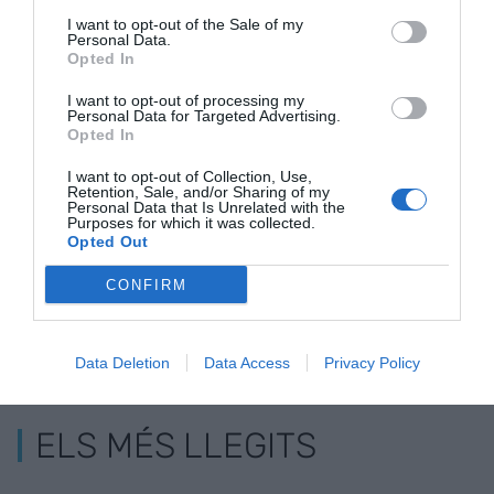
I want to opt-out of the Sale of my
Personal Data.
Opted In
I want to opt-out of processing my
Personal Data for Targeted Advertising.
Xavier Roig - El
Finançament
La regionali
Opted In
finançament: quan
singular: entre el
ficció: Robin
els catalans no
silenci i el concert
el finançame
I want to opt-out of Collection, Use,
Retention, Sale, and/or Sharing of my
sabem negociar
autonòmic
Personal Data that Is Unrelated with the
Purposes for which it was collected.
Opted Out
CONFIRM
Data Deletion
Data Access
Privacy Policy
ELS MÉS LLEGITS