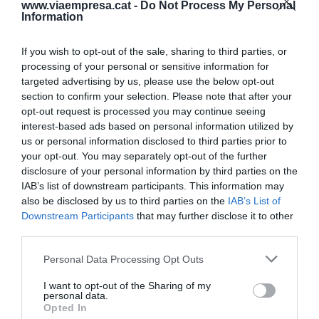
www.viaempresa.cat -
Do Not Process My Personal
pressupostària.
Information
If you wish to opt-out of the sale, sharing to third parties, or
Afegir
VIA Empresa
com a font preferida de
processing of your personal or sensitive information for
Google de forma gratuïta
targeted advertising by us, please use the below opt-out
Estigues informat amb les últimes notícies d'actualitat
section to confirm your selection. Please note that after your
ACTIVAR ARA
opt-out request is processed you may continue seeing
interest-based ads based on personal information utilized by
us or personal information disclosed to third parties prior to
your opt-out. You may separately opt-out of the further
disclosure of your personal information by third parties on the
IAB’s list of downstream participants. This information may
also be disclosed by us to third parties on the
IAB’s List of
Downstream Participants
that may further disclose it to other
third parties.
RELACIONADES
Personal Data Processing Opt Outs
I want to opt-out of the Sharing of my
personal data.
Opted In