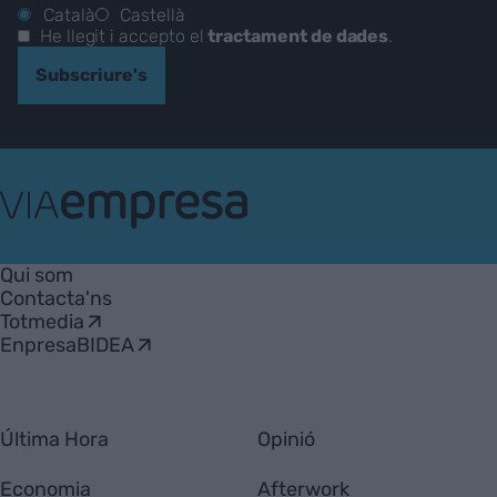
Català
Castellà
He llegit i accepto el
tractament de dades
.
Subscriure's
VIA
Empresa
Qui som
Contacta'ns
Totmedia
EnpresaBIDEA
Última Hora
Opinió
Economia
Afterwork