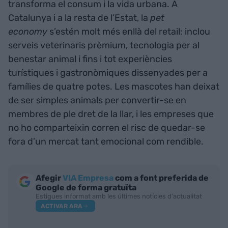
transforma el consum i la vida urbana. A
Catalunya i a la resta de l’Estat, la
pet
economy
s’estén molt més enllà del retail: inclou
serveis veterinaris prèmium, tecnologia per al
benestar animal i fins i tot experiències
turístiques i gastronòmiques dissenyades per a
famílies de quatre potes. Les mascotes han deixat
de ser simples animals per convertir-se en
membres de ple dret de la llar, i les empreses que
no ho comparteixin corren el risc de quedar-se
fora d’un mercat tant emocional com rendible.
Afegir
VIA Empresa
com a font preferida de
Google de forma gratuïta
Estigues informat amb les últimes notícies d'actualitat
ACTIVAR ARA