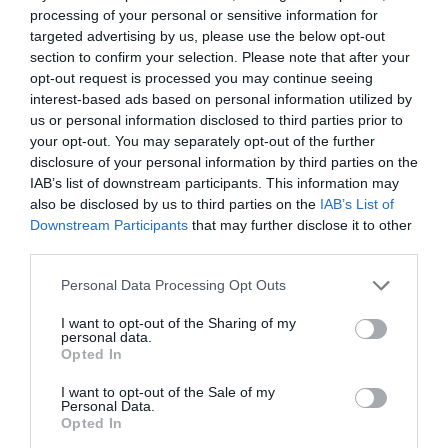
moda i decoració per a la llar, que a finals del 2020
processing of your personal or sensitive information for
targeted advertising by us, please use the below opt-out
va estrenar la seva primera col·lecció de
section to confirm your selection. Please note that after your
productes per a mascotes, coincidint amb la
opt-out request is processed you may continue seeing
campanya de Nadal.
interest-based ads based on personal information utilized by
us or personal information disclosed to third parties prior to
your opt-out. You may separately opt-out of the further
La firma no només pretenia oferir accessoris com
disclosure of your personal information by third parties on the
collars i corretges de materials prèmium, sinó
IAB’s list of downstream participants. This information may
also be disclosed by us to third parties on the
IAB’s List of
també elements per al confort i la cura dels
Downstream Participants
that may further disclose it to other
animals, com coixins, llits i joguines, dirigits a un
third parties.
consumidor disposat a invertir en qualitat i
Personal Data Processing Opt Outs
disseny per als seus animals de companyia. Li va
seguir el grup suec
H&M
, que també va apostar
I want to opt-out of the Sharing of my
personal data.
per aquest segment amb una línia pròpia per a
Opted In
mascotes, més enfocada en jerseis i
I want to opt-out of the Sale of my
complements.
Personal Data.
Opted In