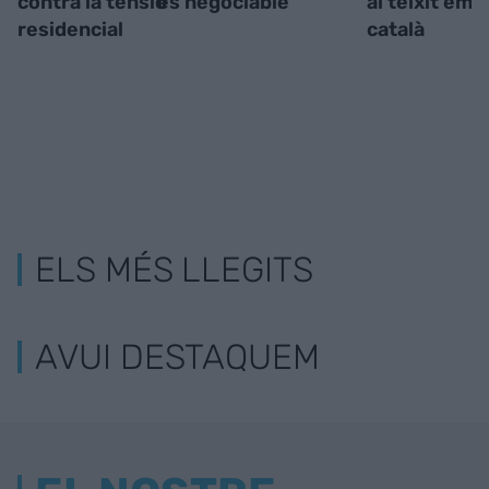
contra la tensió
és negociable”
al teixit emp
residencial
català
ELS MÉS LLEGITS
AVUI DESTAQUEM