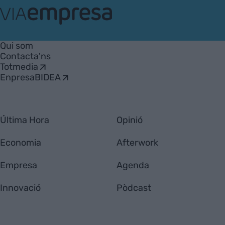
VIA
Empresa
Qui som
Contacta'ns
Totmedia
EnpresaBIDEA
Última Hora
Opinió
Economia
Afterwork
Empresa
Agenda
Innovació
Pòdcast