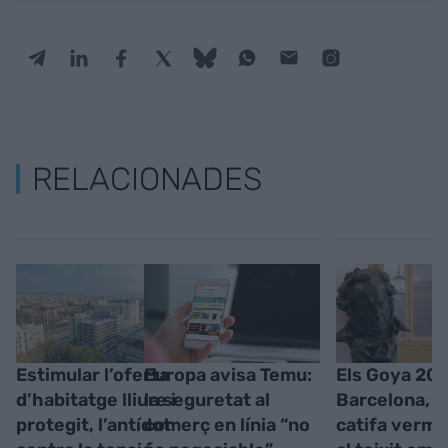
RELACIONADES
Estimular l’oferta
Europa avisa Temu:
Els Goya 202
d’habitatge lliure i
la seguretat al
Barcelona, u
protegit, l’antídot
comerç en línia “no
catifa verme