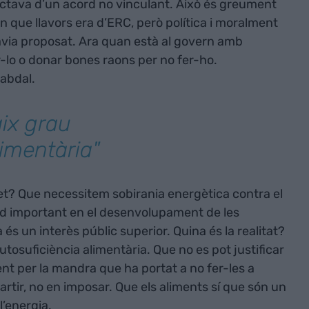
actava d’un acord no vinculant. Això és greument
n que llavors era d’ERC, però política i moralment
avia proposat. Ara quan està al govern amb
r-lo o donar bones raons per no fer-ho.
cabdal.
ix grau
limentària"
et? Que necessitem sobirania energètica contra el
rd important en el desenvolupament de les
és un interès públic superior. Quina és la realitat?
tosuficiència alimentària. Que no es pot justificar
t per la mandra que ha portat a no fer-les a
rtir, no en imposar. Que els aliments sí que són un
l’energia.