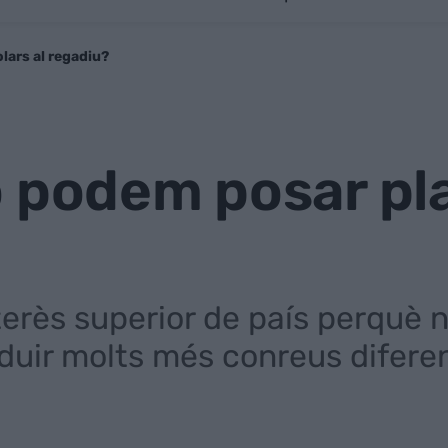
lars al regadiu?
 podem posar pla
terès superior de país perquè 
uir molts més conreus difere