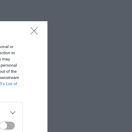
sonal or
ection to
ou may
 personal
out of the
 downstream
B’s List of