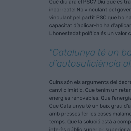
Què diu ara el PSC? Diu que es tr
incorrecte! No vinculant pel gover
vinculant pel partit PSC que ho h
capacitat d’aplicar-ho ha d’aplica
L'honestedat política és un valor 
"Catalunya té un ba
d’autosuficiència a
Quins són els arguments del decr
canvi climàtic. Que tenim un reta
energies renovables. Que l’energia 
Que Catalunya té un baix grau d’au
amb presses fer les coses malamen
temps. Que la solució està a compa
interès públic superior, superior a 