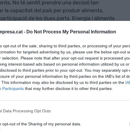
ments. No té sentit prendre una decisió tan
r la capacitat del país per produir aliments,
participació de les dues parts. Energia i aliments
an de tenir aquest doble punt de vista. Actuar de
presa.cat -
Do Not Process My Personal Information
s una manera a la qual el sector agrari està massa
esperava una manera diferent d’actuar.
to opt-out of the sale, sharing to third parties, or processing of your per
formation for targeted advertising by us, please use the below opt-out s
r selection. Please note that after your opt-out request is processed y
eing interest-based ads based on personal information utilized by us or
disclosed to third parties prior to your opt-out. You may separately opt-
bles sense aliments
losure of your personal information by third parties on the IAB’s list of
. This information may also be disclosed by us to third parties on the
IA
Participants
that may further disclose it to other third parties.
l Data Processing Opt Outs
o opt-out of the Sharing of my personal data.
 disfunció de separar agricultura i medi ambient.