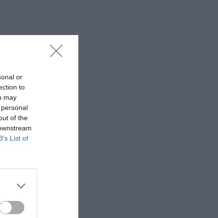
sonal or
ection to
ou may
 personal
out of the
 downstream
B’s List of