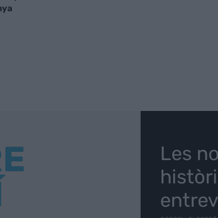
nya
RE
Les no
històr
Í
entrev