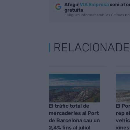
Afegir
VIA Empresa
com a fo
gratuïta
Estigues informat amb les últimes not
RELACIONADE
El tràfic total de
El Po
mercaderies al Port
rep e
de Barcelona cau un
vehic
2,4% fins al juliol
xines