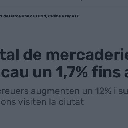
rt de Barcelona cau un 1,7% fins a l'agost
otal de mercaderi
cau un 1,7% fins 
creuers augmenten un 12% i sup
ons visiten la ciutat