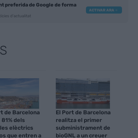
nt preferida de Google de forma
ACTIVAR ARA
ícies d'actualitat
S
rt de Barcelona
El Port de Barcelona
l 81% dels
realitza el primer
les elèctrics
subministrament de
os que entren a
bioGNL a un creuer