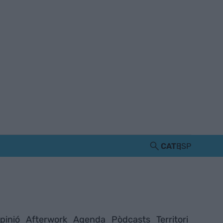
CAT
ESP
pinió
Afterwork
Agenda
Pòdcasts
Territori