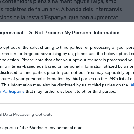
 de contenidors plens s'ha mantingut a l'alça, amb
 registres de fa un any. A banda dels intercanvis
acions de la resta d'Espanya, que han augmentat
 els destins que han registrat un major
presa.cat -
Do Not Process My Personal Information
'Àfrica del Nord i el Golf Pèrsic (+5,4%).
to opt-out of the sale, sharing to third parties, or processing of your per
ment de
formation for targeted advertising by us, please use the below opt-out s
r selection. Please note that after your opt-out request is processed y
rimers vuit
eing interest-based ads based on personal information utilized by us or
disclosed to third parties prior to your opt-out. You may separately opt-
 de creuers
losure of your personal information by third parties on the IAB’s list of
2%, fins a
. This information may also be disclosed by us to third parties on the
IA
Participants
that may further disclose it to other third parties.
ons
l Data Processing Opt Outs
t ha continuat amb la seva tendència a la baixa,
 recordar que aquest tipus de trànsit es va
o opt-out of the Sharing of my personal data.
de rutes marítimes per la crisi al Mar Roig.