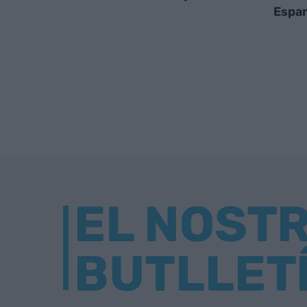
Espa
EL NOST
BUTLLET